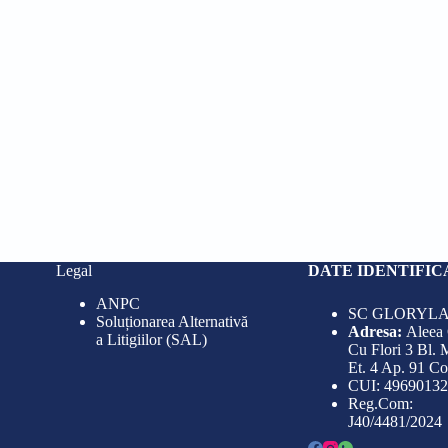
Legal
DATE IDENTIFIC
ANPC
SC GLORYLA
Soluționarea Alternativă
Adresa:
Aleea
a Litigiilor (SAL)
Cu Flori 3 Bl. 
Et. 4 Ap. 91 C
CUI: 49690132
Reg.Com:
J40/4481/2024