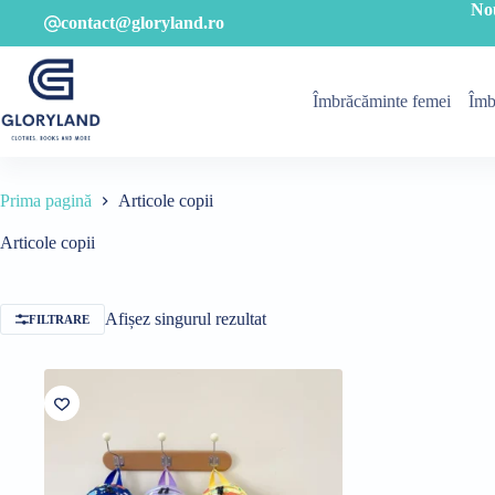
Sari
No
contact@gloryland.ro
la
conținut
Îmbrăcăminte femei
Îmb
Prima pagină
Articole copii
Articole copii
Afișez singurul rezultat
FILTRARE