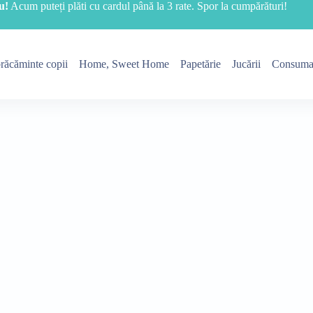
u!
Acum puteți plăti cu cardul până la 3 rate. Spor la cumpărături!
răcăminte copii
Home, Sweet Home
Papetărie
Jucării
Consuma