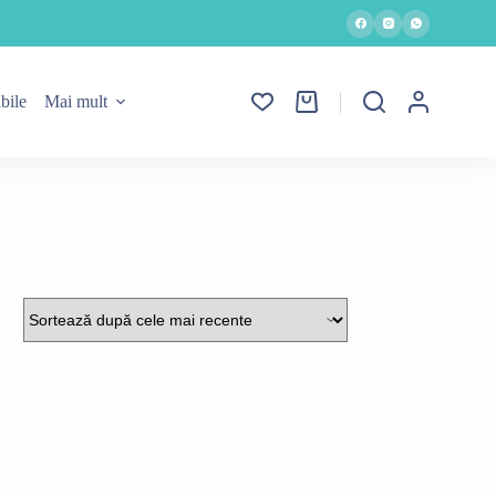
bile
Mai mult
Coș
de
cumpărături