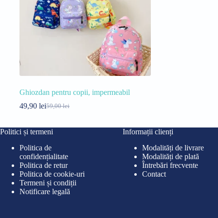
Ghiozdan pentru copii, impermeabil
49,90
lei
59,00
lei
Prețul
Prețul
inițial
curent
a
este:
Politici și termeni
Informații clienți
fost:
49,90 lei.
59,00 lei.
Politica de
Modalități de livrare
confidențialitate
Modalități de plată
Politica de retur
Întrebări frecvente
Politica de cookie-uri
Contact
Termeni și condiții
Notificare legală