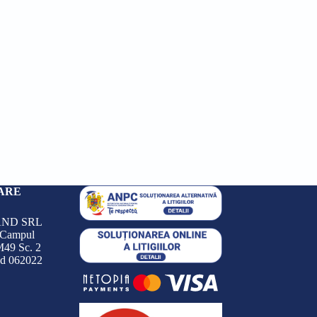
ARE
ND SRL
 Campul
M49 Sc. 2
od 062022