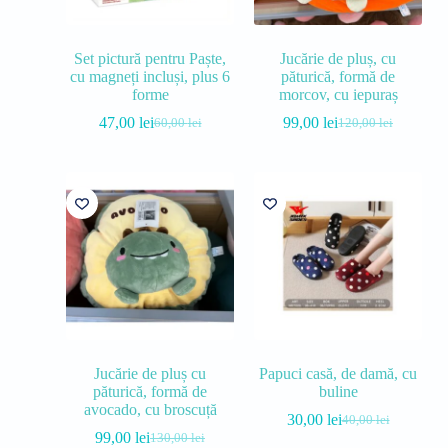
Set pictură pentru Paște,
Jucărie de pluș, cu
cu magneți incluși, plus 6
păturică, formă de
forme
morcov, cu iepuraș
47,00
lei
99,00
lei
60,00
lei
120,00
lei
Jucărie de pluș cu
Papuci casă, de damă, cu
păturică, formă de
buline
avocado, cu broscuță
30,00
lei
40,00
lei
99,00
lei
130,00
lei