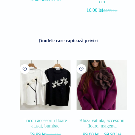
cm
16,00
lei
22,00
lei
Ținutele care captează priviri
Tricou accesoriu floare
Bluză vătuită, accesoriu
atasat, bumbac
floare, magenta
59,99
lei
99,00
lei
–
99,90
lei
85,00
lei