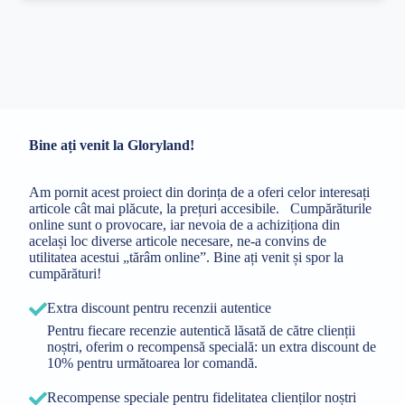
Bine ați venit la Gloryland!
Am pornit acest proiect din dorința de a oferi celor interesați
articole cât mai plăcute, la prețuri accesibile. Cumpărăturile
online sunt o provocare, iar nevoia de a achiziționa din
același loc diverse articole necesare, ne-a convins de
utilitatea acestui „tărâm online”. Bine ați venit și spor la
cumpărături!
Extra discount pentru recenzii autentice
Pentru fiecare recenzie autentică lăsată de către clienții
noștri, oferim o recompensă specială: un extra discount de
10% pentru următoarea lor comandă.
Recompense speciale pentru fidelitatea clienților noștri