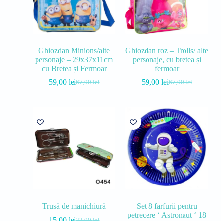
Ghiozdan Minions/alte
Ghiozdan roz – Trolls/ alte
personaje – 29x37x11cm
personaje, cu bretea și
cu Bretea și Fermoar
fermoar
59,00
lei
59,00
lei
67,00
lei
67,00
lei
Trusă de manichiură
Set 8 farfurii pentru
petrecere ‘ Astronaut ‘ 18
15,00
lei
22,00
lei