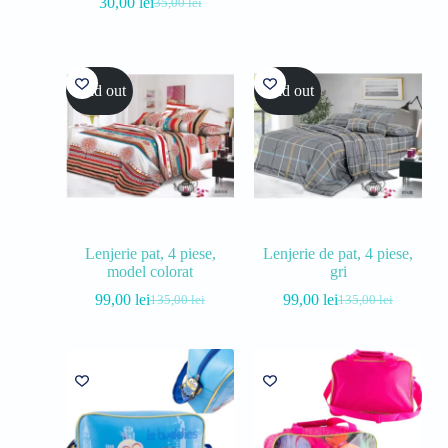
30,00
lei
35,00
lei
Sold out
Sold out
Lenjerie pat, 4 piese,
Lenjerie de pat, 4 piese,
model colorat
gri
99,00
lei
99,00
lei
135,00
lei
135,00
lei