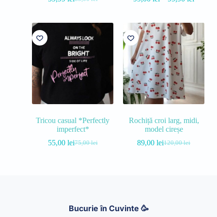
Tricou casual *Perfectly
Rochiță croi larg, midi,
imperfect*
model cireșe
55,00
lei
89,00
lei
75,00
lei
120,00
lei
Bucurie în Cuvinte 🥳