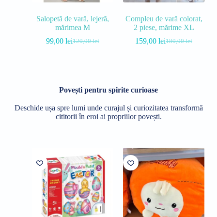
Salopetă de vară, lejeră,
Compleu de vară colorat,
mărimea M
2 piese, mărime XL
99,00
lei
159,00
lei
120,00
lei
180,00
lei
Povești pentru spirite curioase
Deschide ușa spre lumi unde curajul și curiozitatea transformă
cititorii în eroi ai propriilor povești.