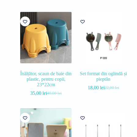
Înălțător, scaun de baie din
Set format din oglindă și
plastic, pentru copii,
pieptăn
23*22cm
18,00
lei
22,00
lei
35,00
lei
40,00
lei