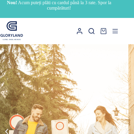
Nou!
Acum puteți plăti cu cardul până la 3 rate. Spor la
cumpărături!