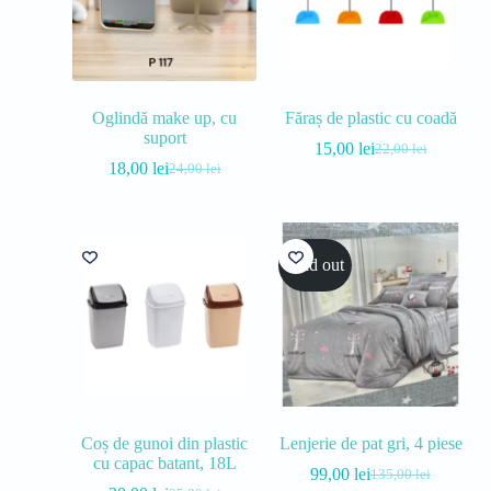
Oglindă make up, cu
Făraș de plastic cu coadă
suport
15,00
lei
22,00
lei
18,00
lei
24,00
lei
Sold out
Coș de gunoi din plastic
Lenjerie de pat gri, 4 piese
cu capac batant, 18L
99,00
lei
135,00
lei