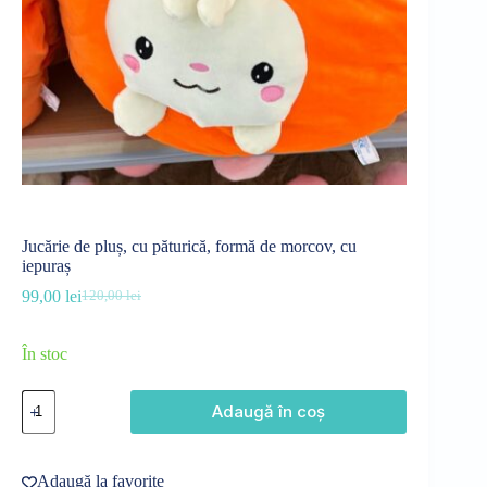
Jucărie de pluș, cu păturică, formă de morcov, cu
iepuraș
99,00
lei
120,00
lei
Prețul
Prețul
inițial
curent
a
este:
În stoc
fost:
99,00 lei.
120,00 lei.
Cantitate
Adaugă în coș
Jucărie
de
pluș,
cu
Adaugă la favorite