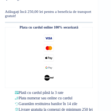
păturică,
formă
de
Adăugați încă
250,00
lei
pentru a beneficia de transport
morcov,
gratuit!
cu
iepuraș
Plata cu cardul online 100% securizată
Plată cu cardul până la 3 rate
Plata numerar sau online cu cardul
Garantăm restituirea banilor în 14 zile
Livrare gratuita la comenzi de minimum 250 lei