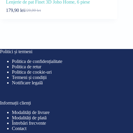
Lenjerie de pat Finet 3D Joho Home, 6 piese
Jucărie de 
179,90
lei
94,99
lei
220,00
lei
99
Prețul
Prețul
Pre
Pre
inițial
curent
iniț
cur
a
este:
a
este
fost:
179,90 lei.
fost
94,9
220,00 lei.
99,0
Politici și termeni
Politica de confidențialitate
Politica de retur
Politica de cookie-uri
Termeni și condiții
Notificare legală
Informații clienți
Modalități de livrare
Modalități de plată
Întrebări frecvente
Contact