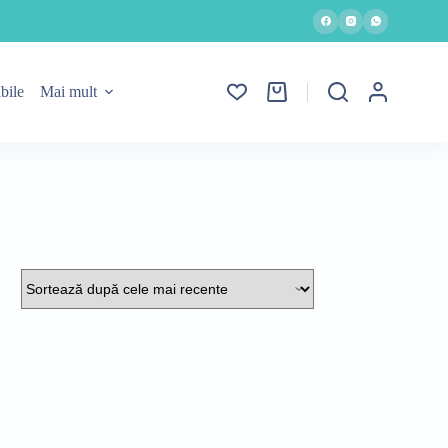
bile
Mai mult
Coș
de
cumpărături