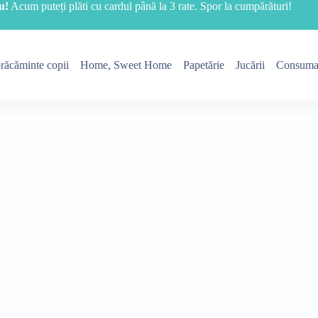
u!
Acum puteți plăti cu cardul până la 3 rate. Spor la cumpărături!
răcăminte copii
Home, Sweet Home
Papetărie
Jucării
Consuma