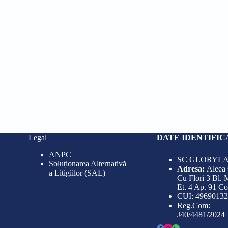
Legal
DATE IDENTIFIC
ANPC
SC GLORYLA
Soluționarea Alternativă
Adresa:
Aleea
a Litigiilor (SAL)
Cu Flori 3 Bl. 
Et. 4 Ap. 91 C
CUI: 49690132
Reg.Com:
J40/4481/2024