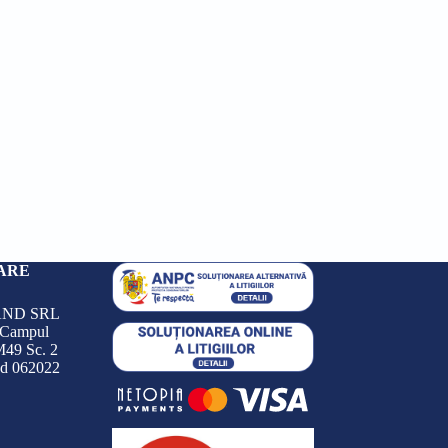
ARE
ND SRL
 Campul
M49 Sc. 2
od 062022