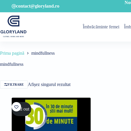
Sari
No
contact@gloryland.ro
la
conținut
Îmbrăcăminte femei
Îmb
Prima pagină
mindfullness
mindfullness
Afișez singurul rezultat
FILTRARE
Sold out