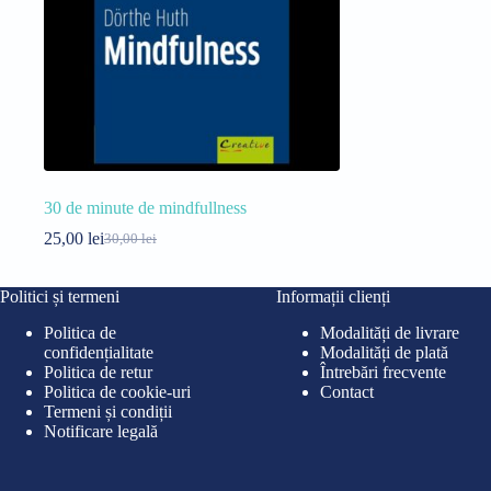
30 de minute de mindfullness
25,00
lei
30,00
lei
Prețul
Prețul
inițial
curent
a
este:
Politici și termeni
Informații clienți
fost:
25,00 lei.
30,00 lei.
Politica de
Modalități de livrare
confidențialitate
Modalități de plată
Politica de retur
Întrebări frecvente
Politica de cookie-uri
Contact
Termeni și condiții
Notificare legală