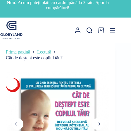
Sari
Nou!
Acum puteți plăti cu cardul până la 3 rate. Spor la
la
cumpărături!
conținut
Coș
de
cumpărături
Prima pagină
Lectură
Cât de deștept este copilul tău?
-31%