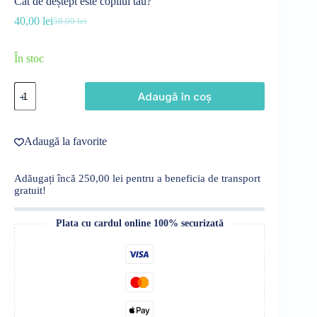
Cât de deștept este copilul tău?
40,00
lei
58,00
lei
Prețul
Prețul
inițial
curent
a
este:
În stoc
fost:
40,00 lei.
58,00 lei.
Cantitate
Adaugă în coș
Cât
de
deștept
este
Adaugă la favorite
copilul
tău?
Adăugați încă
250,00
lei
pentru a beneficia de transport
gratuit!
Plata cu cardul online 100% securizată