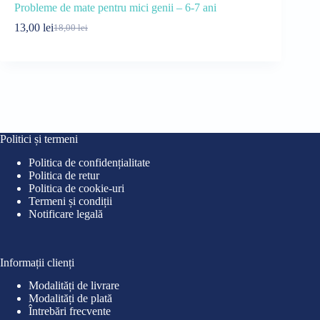
Probleme de mate pentru mici genii – 6-7 ani
Creierul cop
13,00
lei
31,00
lei
18,00
lei
42
Prețul
Prețul
Pre
Pre
inițial
curent
iniț
cur
a
este:
a
este
fost:
13,00 lei.
fost
31,0
18,00 lei.
42,0
Politici și termeni
Politica de confidențialitate
Politica de retur
Politica de cookie-uri
Termeni și condiții
Notificare legală
Informații clienți
Modalități de livrare
Modalități de plată
Întrebări frecvente