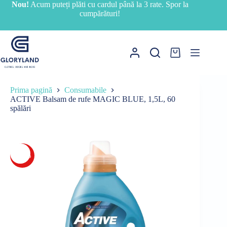
Sari
Nou!
Acum puteți plăti cu cardul până la 3 rate. Spor la
la
cumpărături!
conținut
Coș
de
cumpărături
Prima pagină
Consumabile
ACTIVE Balsam de rufe MAGIC BLUE, 1,5L, 60
spălări
-17%