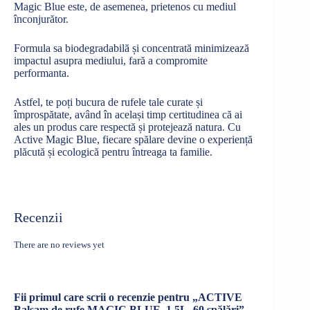
Magic Blue este, de asemenea, prietenos cu mediul
înconjurător
.
Formula
sa
biodegradabilă
și
concentrată
minimizează
impactul
asupra
mediului,
fară
a compromite
performanta
.
Astfel, te
poți
bucura
de rufele tale curate
și
împrospătate
,
având
în
același
timp
certitudinea
că
ai
ales
un produs care
respectă
și
protejează
natura
. Cu
Active Magic Blue, fiecare
spălare
devine o
experiență
plăcută
și
ecologică
pentru
întreaga
ta
familie.
Recenzii
There are no reviews yet
Fii primul care scrii o recenzie pentru „ACTIVE
Balsam de rufe MAGIC BLUE, 1,5L, 60 spălări”