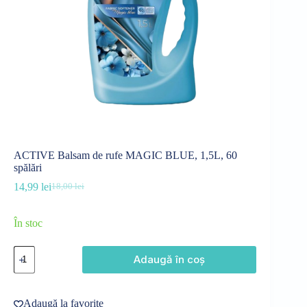
ACTIVE Balsam de rufe MAGIC BLUE, 1,5L, 60
spălări
14,99
lei
18,00
lei
Prețul
Prețul
inițial
curent
a
este:
În stoc
fost:
14,99 lei.
18,00 lei.
Cantitate
Adaugă în coș
ACTIVE
Balsam
de
rufe
Adaugă la favorite