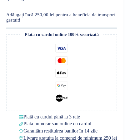
MAGIC
BLUE,
1,5L,
Adăugați încă
250,00
lei
pentru a beneficia de transport
60
gratuit!
spălări
Plata cu cardul online 100% securizată
Plată cu cardul până la 3 rate
Plata numerar sau online cu cardul
Garantăm restituirea banilor în 14 zile
Livrare gratuita la comenzi de minimum 250 lei