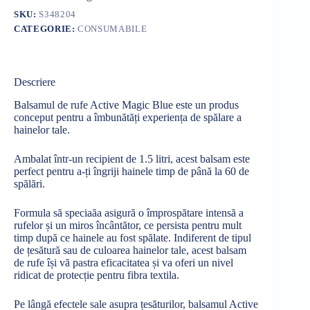
SKU:
S348204
CATEGORIE:
CONSUMABILE
Descriere
Balsamul de rufe Active Magic Blue este un produs
conceput pentru a
îmbunătăți
experiența
de
spălare
a
hainelor tale.
Ambalat
într
-un recipient de 1.5 litri, acest balsam este
perfect pentru a-
ți
îngriji
hainele
timp
de
până
la
60 de
spălări
.
Formula
să
speciaăa
asigură
o
împrospătare
intensă
a
rufelor
și
un miros
încântător
, ce
persista
pentru mult
timp
după
ce hainele au fost
spălate
. Indiferent de tipul
de
țesătură
sau
de culoarea hainelor tale, acest balsam
de rufe
își
vă
pastra
eficacitatea
și
va
oferi un nivel
ridicat de
protecție
pentru
fibra
textila
.
Pe
lângă
efectele
sale
asupra
țesăturilor
, balsamul Active