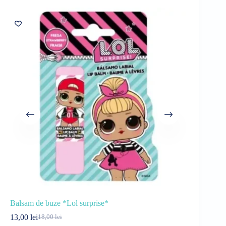
Sold out
Balsam de buze *Lol surprise*
Detergent 2
13,00
lei
29,00
lei
18,00
lei
35
Prețul
Prețul
Pre
Pre