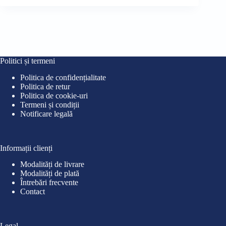
inițial
curent
iniț
cur
a
este:
a
este
fost:
13,00 lei.
fost
29,0
18,00 lei.
35,0
Politici și termeni
Politica de confidențialitate
Politica de retur
Politica de cookie-uri
Termeni și condiții
Notificare legală
Informații clienți
Modalități de livrare
Modalități de plată
Întrebări frecvente
Contact
Legal