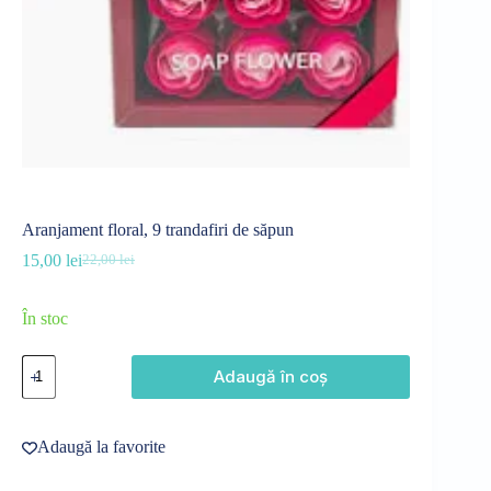
Aranjament floral, 9 trandafiri de săpun
15,00
lei
22,00
lei
Prețul
Prețul
inițial
curent
a
este:
În stoc
fost:
15,00 lei.
22,00 lei.
Cantitate
Adaugă în coș
Aranjament
floral,
9
trandafiri
Adaugă la favorite
de
săpun