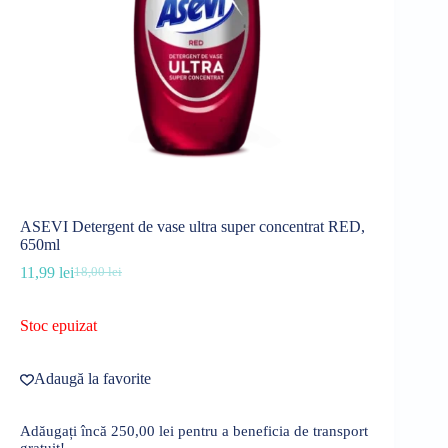
ASEVI Detergent de vase ultra super concentrat RED,
650ml
11,99
lei
18,00
lei
Prețul
Prețul
inițial
curent
a
este:
Stoc epuizat
fost:
11,99 lei.
18,00 lei.
Adaugă la favorite
Adăugați încă
250,00
lei
pentru a beneficia de transport
gratuit!