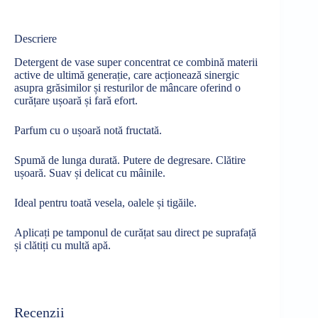
Descriere
Detergent de vase super concentrat ce
combină
materii
active de
ultimă
generație,
care
acționează
sinergic
asupra
grăsimilor
și
resturilor de
mâncare
oferind o
curățare
ușoară
și
fară
efort.
Parfum cu o
ușoară
notă
fructată.
Spumă
de
lunga
durată.
Putere de degresare.
Clătire
ușoară.
Suav
și
delicat cu
mâinile.
Ideal pentru t
oată
vesela
, oalele
și
tigăile
.
Aplicați
pe tamponul de
curățat
sau
direct pe
suprafață
și
clătiți
cu
multă
apă
.
Recenzii