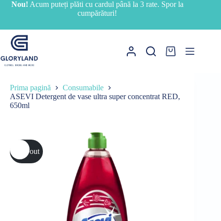
Sari
Nou!
Acum puteți plăti cu cardul până la 3 rate. Spor la
la
cumpărături!
conținut
Coș
de
cumpărături
Prima pagină
Consumabile
ASEVI Detergent de vase ultra super concentrat RED,
650ml
Sold out