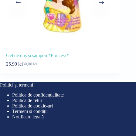
Gel de duș și șampon *Princess*
Odorizant t
25,90
lei
9,00
lei
30,00
lei
14,
Prețul
Prețul
Preț
Preț
inițial
curent
iniți
cure
a
este:
a
este
fost:
25,90 lei.
fost:
9,00
Politici și termeni
30,00 lei.
14,0
Politica de confidențialitate
Politica de retur
Politica de cookie-uri
Termeni și condiții
Notificare legală