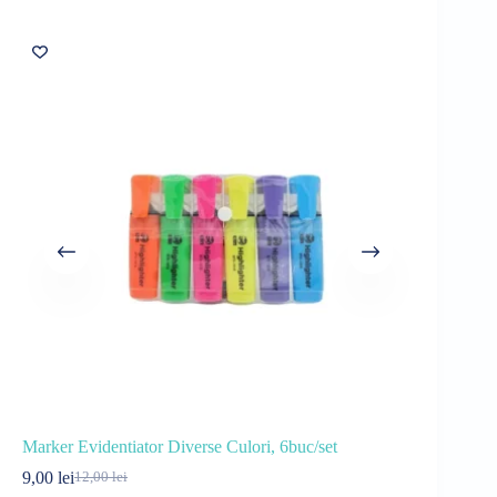
Marker Evidentiator Diverse Culori, 6buc/set
Creioane Co
9,00
lei
10,00
lei
12,00
lei
15
Prețul
Prețul
Pre
Pre