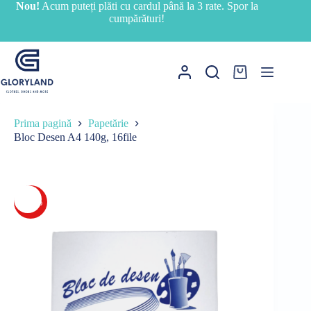
Sari
Nou!
Acum puteți plăti cu cardul până la 3 rate. Spor la
la
cumpărături!
conținut
Coș
de
cumpărături
Prima pagină
Papetărie
Bloc Desen A4 140g, 16file
-27%