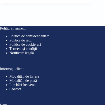
inițial
curent
iniț
cur
a
este:
a
este
fost:
9,00 lei.
fost
10,0
12,00 lei.
15,0
Politici și termeni
Politica de confidențialitate
Politica de retur
Politica de cookie-uri
Termeni și condiții
Notificare legală
Informații clienți
Modalități de livrare
Modalități de plată
Întrebări frecvente
Contact
Legal