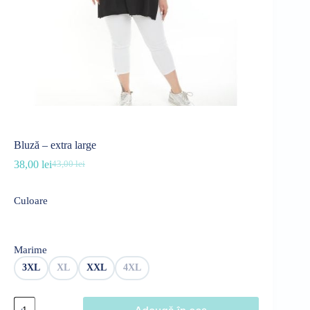
Bluză – extra large
38,00
lei
43,00
lei
Prețul
Prețul
inițial
curent
a
este:
Culoare
fost:
38,00 lei.
43,00 lei.
Marime
3XL
XL
XXL
4XL
Cantitate