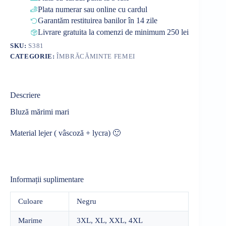
Plata numerar sau online cu cardul
Garantăm restituirea banilor în 14 zile
Livrare gratuita la comenzi de minimum 250 lei
SKU:
S381
CATEGORIE:
ÎMBRĂCĂMINTE FEMEI
Descriere
Bluză mărimi mari
Material lejer ( vâscoză + lycra) 🙂
Informații suplimentare
Culoare
Negru
Marime
3XL, XL, XXL, 4XL