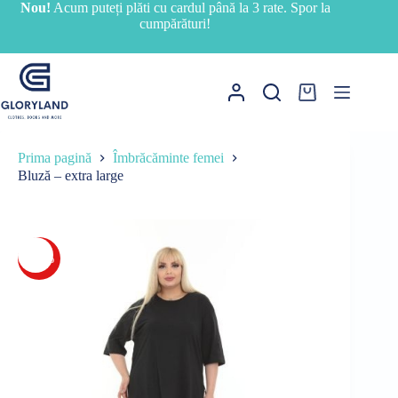
Sari
Nou!
Acum puteți plăti cu cardul până la 3 rate. Spor la
la
cumpărături!
conținut
Coș
de
cumpărături
Prima pagină
Îmbrăcăminte femei
Bluză – extra large
-12%