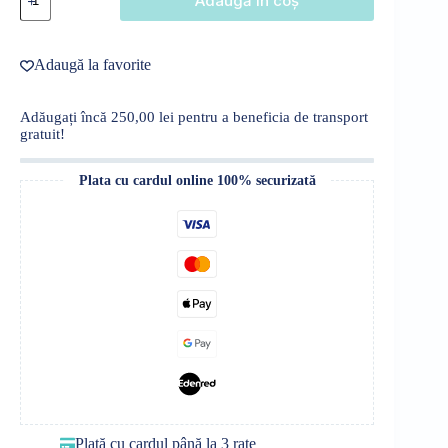
Adaugă în coș
Bluză
-
extra
large
Adaugă la favorite
Adăugați încă
250,00
lei
pentru a beneficia de transport
gratuit!
Plata cu cardul online 100% securizată
Plată cu cardul până la 3 rate