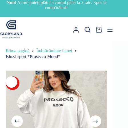
Sari
Nou!
Acum puteți plăti cu cardul până la 3 rate. Spor la
la
cumpărături!
conținut
Coș
de
cumpărături
Prima pagină
Îmbrăcăminte femei
Bluză sport *Prosecco Mood*
-10%