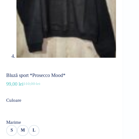
Bluză sport *Prosecco Mood*
99,00
lei
110,00
lei
Prețul
Prețul
inițial
curent
a
este:
Culoare
fost:
99,00 lei.
110,00 lei.
Marime
S
M
L