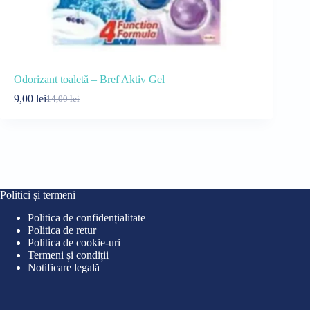
Odorizant toaletă – Bref Aktiv Gel
Detergent l
9,00
lei
25,00
lei
14,00
lei
30
Prețul
Prețul
Pre
Pre
inițial
curent
iniț
cur
a
este:
a
este
fost:
9,00 lei.
fost
25,0
14,00 lei.
30,0
Politici și termeni
Politica de confidențialitate
Politica de retur
Politica de cookie-uri
Termeni și condiții
Notificare legală