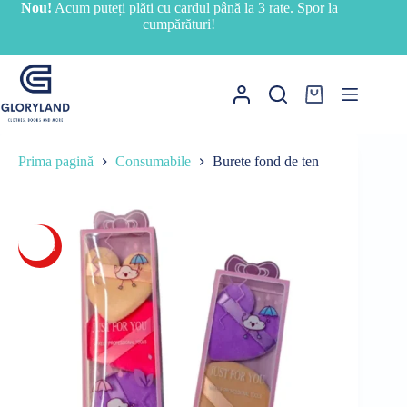
Sari
Nou!
Acum puteți plăti cu cardul până la 3 rate. Spor la
la
cumpărături!
conținut
Coș
de
cumpărături
Prima pagină
Consumabile
Burete fond de ten
-35%