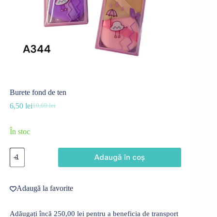
Burete fond de ten
6,50
lei
10,00
lei
Prețul
Prețul
inițial
curent
a
este:
În stoc
fost:
6,50 lei.
10,00 lei.
Cantitate
Adaugă în coș
Burete
fond
de
ten
Adaugă la favorite
Adăugați încă
250,00
lei
pentru a beneficia de transport