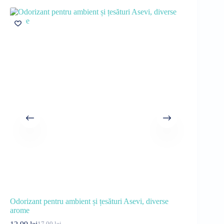
Odorizant pentru ambient și țesături Asevi, diverse
Balsam de r
arome
18,99
lei
26
Pre
Pre