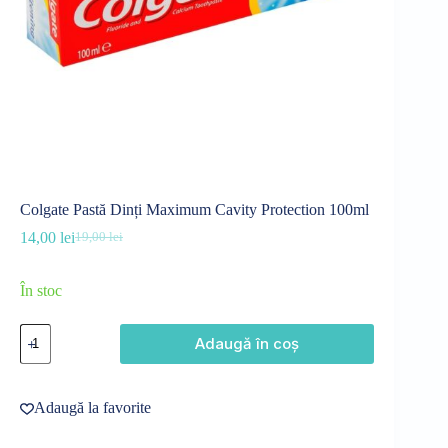
Colgate Pastă Dinți Maximum Cavity Protection 100ml
14,00
lei
19,00
lei
Prețul
Prețul
inițial
curent
a
este:
În stoc
fost:
14,00 lei.
19,00 lei.
Cantitate
Adaugă în coș
Colgate
Pastă
Dinți
Maximum
Adaugă la favorite
Cavity
Protection