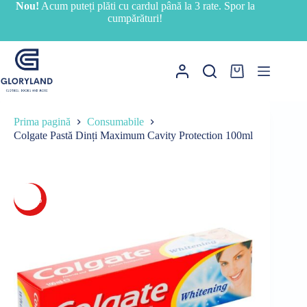
Sari
Nou!
Acum puteți plăti cu cardul până la 3 rate. Spor la
la
cumpărături!
conținut
Coș
de
cumpărături
Prima pagină
Consumabile
Colgate Pastă Dinți Maximum Cavity Protection 100ml
-26%