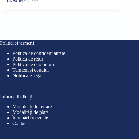
12,99
lei
17,00
lei
Prețul
Prețul
iniț
cur
inițial
curent
a
este
a
este:
fost
18,9
fost:
12,99 lei.
26,0
17,00 lei.
Politici și termeni
Politica de confidențialitate
Politica de retur
Politica de cookie-uri
Termeni și condiții
Notificare legală
Informații clienți
Modalități de livrare
Modalități de plată
Întrebări frecvente
Contact