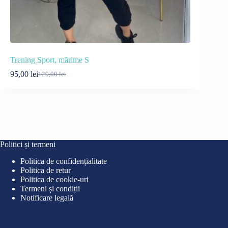
Trening Sport, mărime S
Rochie casu
95,00
lei
75,00
lei
120,00
lei
90
Prețul
Prețul
Pre
Pre
inițial
curent
iniț
cur
a
este:
a
este
fost:
95,00 lei.
fost
75,0
120,00 lei.
90,0
Politici și termeni
Politica de confidențialitate
Politica de retur
Politica de cookie-uri
Termeni și condiții
Notificare legală