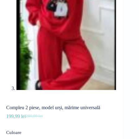
Compleu 2 piese, model urși, mărime universală
199,99
lei
280,00
lei
Prețul
Prețul
inițial
curent
a
este:
Culoare
fost:
199,99 lei.