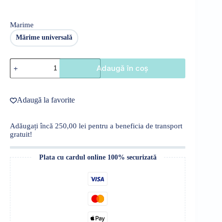
280,00 lei.
Marime
Mărime universală
Cantitate
Adaugă în coș
Compleu
2
piese,
model
Adaugă la favorite
urși,
mărime
universală
Adăugați încă
250,00
lei
pentru a beneficia de transport
gratuit!
Plata cu cardul online 100% securizată