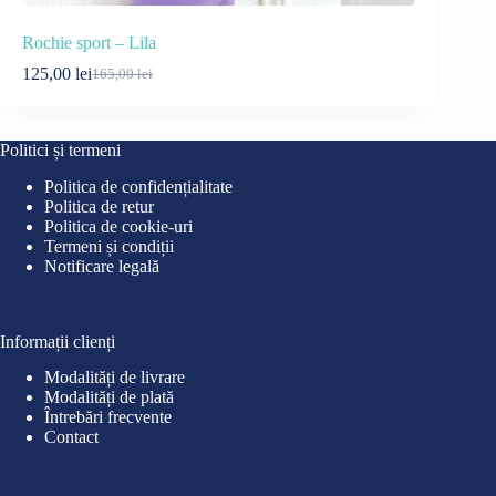
Rochie sport – Lila
Rochie spor
125,00
lei
89,00
lei
165,00
lei
99
Prețul
Prețul
Pre
Pre
inițial
curent
iniț
cur
a
este:
a
este
fost:
125,00 lei.
fost
89,0
Politici și termeni
165,00 lei.
99,0
Politica de confidențialitate
Politica de retur
Politica de cookie-uri
Termeni și condiții
Notificare legală
Informații clienți
Modalități de livrare
Modalități de plată
Întrebări frecvente
Contact