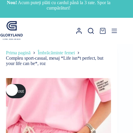
Sari
Nou!
Acum puteți plăti cu cardul până la 3 rate. Spor la
la
cumpărături!
conținut
Coș
de
cumpărături
Prima pagină
Îmbrăcăminte femei
Compleu sport-casual, mesaj *Life isn*t perfect, but
your life can be*, roz
Sold out