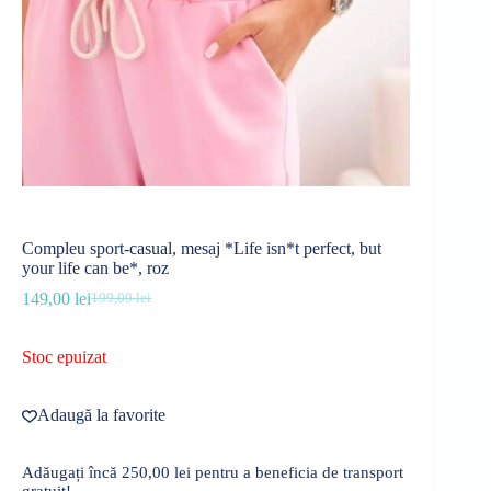
Compleu sport-casual, mesaj *Life isn*t perfect, but
your life can be*, roz
149,00
lei
199,00
lei
Prețul
Prețul
inițial
curent
a
este:
Stoc epuizat
fost:
149,00 lei.
199,00 lei.
Adaugă la favorite
Adăugați încă
250,00
lei
pentru a beneficia de transport
gratuit!