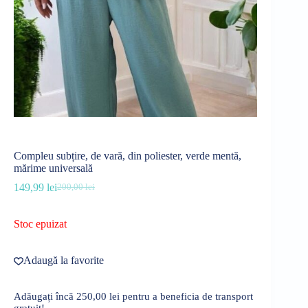
Compleu subțire, de vară, din poliester, verde mentă,
mărime universală
149,99
lei
200,00
lei
Prețul
Prețul
inițial
curent
a
este:
Stoc epuizat
fost:
149,99 lei.
200,00 lei.
Adaugă la favorite
Adăugați încă
250,00
lei
pentru a beneficia de transport
gratuit!