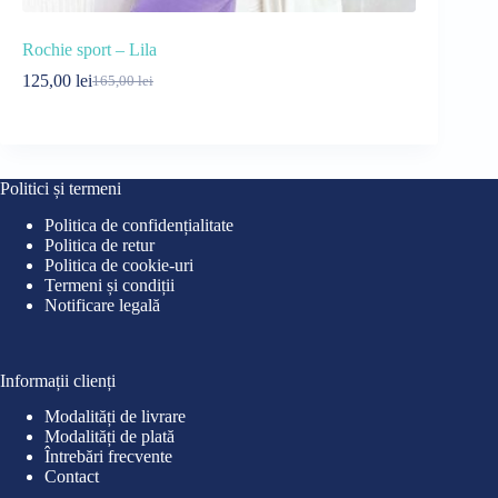
Rochie sport – Lila
Tricou *Goo
125,00
lei
50,00
lei
165,00
lei
70
Prețul
Prețul
Pre
Pre
inițial
curent
iniț
cur
a
este:
a
este
fost:
125,00 lei.
fost
50,0
165,00 lei.
70,0
Politici și termeni
Politica de confidențialitate
Politica de retur
Politica de cookie-uri
Termeni și condiții
Notificare legală
Informații clienți
Modalități de livrare
Modalități de plată
Întrebări frecvente
Contact