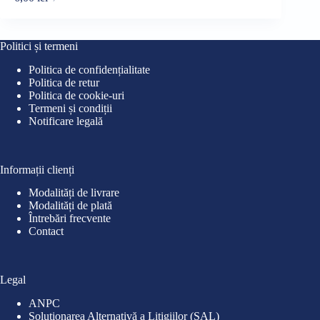
Prețul
Prețul
Pre
Pre
inițial
curent
iniț
cur
a
este:
a
este
fost:
6,00 lei.
fost
29,0
Politici și termeni
9,00 lei.
35,0
Politica de confidențialitate
Politica de retur
Politica de cookie-uri
Termeni și condiții
Notificare legală
Informații clienți
Modalități de livrare
Modalități de plată
Întrebări frecvente
Contact
Legal
ANPC
Soluționarea Alternativă a Litigiilor (SAL)