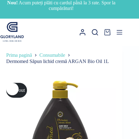
Sari
Nou!
Acum puteți plăti cu cardul până la 3 rate. Spor la
la
cumpărături!
conținut
Coș
de
cumpărături
Prima pagină
Consumabile
Dermomed Săpun lichid cremă ARGAN Bio Oil 1L
Sold out