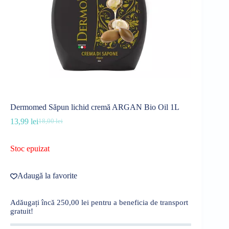
Dermomed Săpun lichid cremă ARGAN Bio Oil 1L
13,99
lei
18,00
lei
Prețul
Prețul
inițial
curent
a
este:
Stoc epuizat
fost:
13,99 lei.
18,00 lei.
Adaugă la favorite
Adăugați încă
250,00
lei
pentru a beneficia de transport
gratuit!