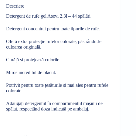
Descriere
Detergent de rufe gel Asevi 2,3l – 44 spălări
Detergent concentrat pentru toate tipurile de rufe.
Oferă
extra
protecție
rufelor colorate, păstrându-le
culoarea
originală
.
Curăță
și
protejează
culorile.
Miros incredibil de
plăcut.
Potrivit pentru toate
țesăturile
și
mai
ales
pentru rufele
colorate.
Adăugați
detergentul
în
compartimentul
mașinii
de
spălat
,
respectând
doza
indicată
pe ambalaj.