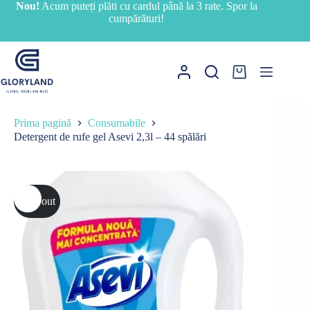
Sari
Nou!
Acum puteți plăti cu cardul până la 3 rate. Spor la
la
cumpărături!
conținut
Coș
de
cumpărături
Prima pagină
Consumabile
Detergent de rufe gel Asevi 2,3l – 44 spălări
Sold out