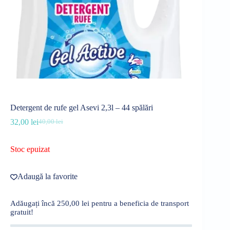
Detergent de rufe gel Asevi 2,3l – 44 spălări
32,00
lei
40,00
lei
Prețul
Prețul
inițial
curent
a
este:
Stoc epuizat
fost:
32,00 lei.
40,00 lei.
Adaugă la favorite
Adăugați încă
250,00
lei
pentru a beneficia de transport
gratuit!