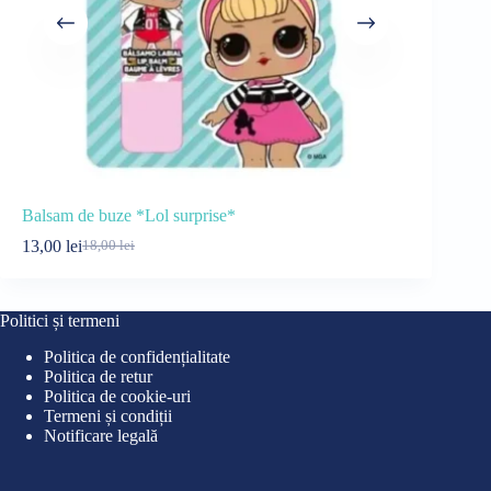
Balsam de buze *Lol surprise*
Apă de toa
13,00
lei
59,99
lei
18,00
lei
65
Prețul
Prețul
Pre
Pre
inițial
curent
iniț
cur
a
este:
a
este
fost:
13,00 lei.
fost
59,9
Politici și termeni
18,00 lei.
65,9
Politica de confidențialitate
Politica de retur
Politica de cookie-uri
Termeni și condiții
Notificare legală