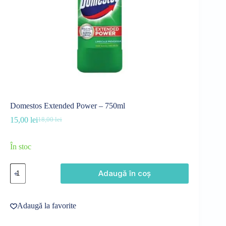
Domestos Extended Power – 750ml
15,00
lei
18,00
lei
Prețul
Prețul
inițial
curent
a
este:
În stoc
fost:
15,00 lei.
18,00 lei.
Cantitate
Adaugă în coș
Domestos
Extended
Power
-
Adaugă la favorite
750ml