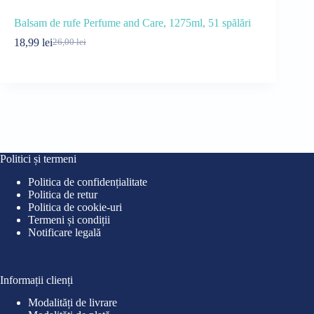
Balsam de rufe Perfume and Care, 1275ml, 51 spălări
Odorizant p
arome
18,99
lei
26,00
lei
Prețul
Prețul
12,99
lei
17
inițial
curent
Pre
Pre
a
este:
iniț
cur
fost:
18,99 lei.
a
este
26,00 lei.
fost
12,9
17,0
Politici și termeni
Politica de confidențialitate
Politica de retur
Politica de cookie-uri
Termeni și condiții
Notificare legală
Informații clienți
Modalități de livrare