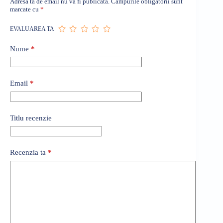
Adresa ta de email nu va fi publicată.
Câmpurile obligatorii sunt
marcate cu
*
EVALUAREA TA
Nume
*
Email
*
Titlu recenzie
Recenzia ta
*