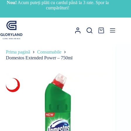
Sari
Nou!
Acum puteți plăti cu cardul până la 3 rate. Spor la
la
cumpărături!
conținut
Coș
de
cumpărături
Prima pagină
Consumabile
Domestos Extended Power – 750ml
-17%