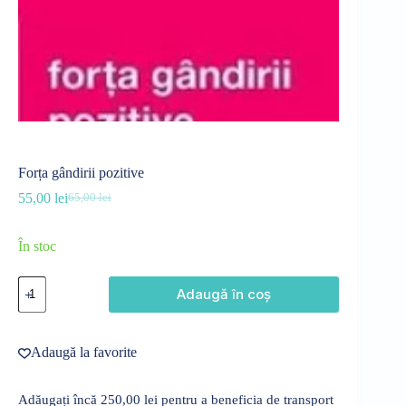
Forța gândirii pozitive
55,00
lei
65,00
lei
Prețul
Prețul
inițial
curent
a
este:
În stoc
fost:
55,00 lei.
65,00 lei.
Cantitate
Adaugă în coș
Forța
gândirii
pozitive
Adaugă la favorite
Adăugați încă
250,00
lei
pentru a beneficia de transport