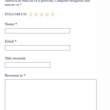
Adresa ta de email nu va fi publicată.
Câmpurile obligatorii sunt
marcate cu
*
EVALUAREA TA
Nume
*
Email
*
Titlu recenzie
Recenzia ta
*