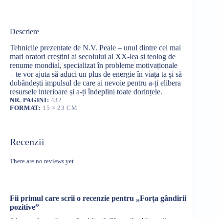
Descriere
Tehnicile prezentate de N.V. Peale – unul dintre cei mai
mari oratori creștini ai secolului al XX-lea și teolog de
renume mondial, specializat în probleme motivaționale
– te vor ajuta să aduci un plus de energie în viața ta și să
dobândești impulsul de care ai nevoie pentru a-ți elibera
resursele interioare și a-ți îndeplini toate dorințele.
NR. PAGINI:
432
FORMAT:
15 × 23 CM
Recenzii
There are no reviews yet
Fii primul care scrii o recenzie pentru „Forța gândirii
pozitive”