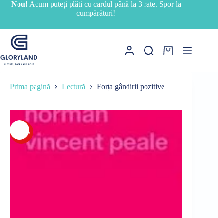
Sari
Nou!
Acum puteți plăti cu cardul până la 3 rate. Spor la
la
cumpărături!
conținut
Coș
de
cumpărături
Prima pagină
Lectură
Forța gândirii pozitive
-15%