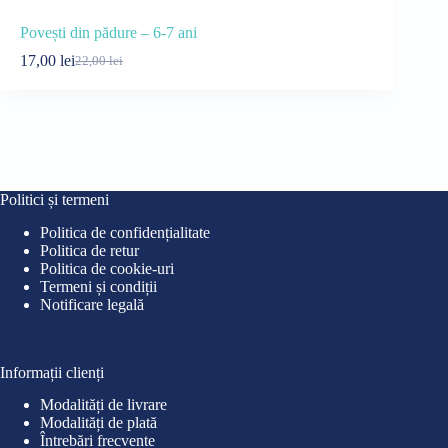
Povești din pădure – 6-7 ani
Paula învață
17,00
lei
17,00
lei
22,00
lei
22
Prețul
Prețul
Pre
Pre
inițial
curent
iniț
cur
a
este:
a
este
fost:
17,00 lei.
fost
17,0
22,00 lei.
22,0
Politici și termeni
Politica de confidențialitate
Politica de retur
Politica de cookie-uri
Termeni și condiții
Notificare legală
Informații clienți
Modalități de livrare
Modalități de plată
Întrebări frecvente