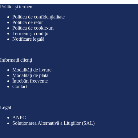
fost:
110,00 lei.
fost
75,0
Politici și termeni
135,00 lei.
90,0
Politica de confidențialitate
Politica de retur
Politica de cookie-uri
Termeni și condiții
Notificare legală
Informații clienți
Modalități de livrare
Modalități de plată
Întrebări frecvente
Contact
Legal
ANPC
Soluționarea Alternativă a Litigiilor (SAL)