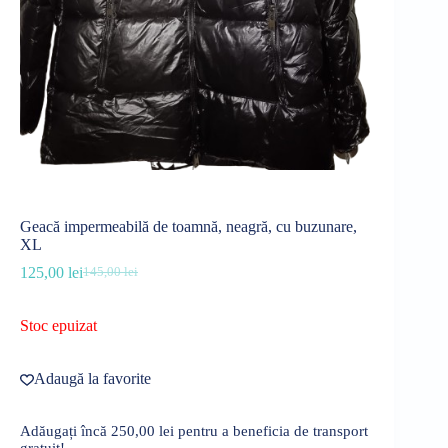
Geacă impermeabilă de toamnă, neagră, cu buzunare,
XL
125,00
lei
145,00
lei
Prețul
Prețul
inițial
curent
a
este:
Stoc epuizat
fost:
125,00 lei.
145,00 lei.
Adaugă la favorite
Adăugați încă
250,00
lei
pentru a beneficia de transport
gratuit!