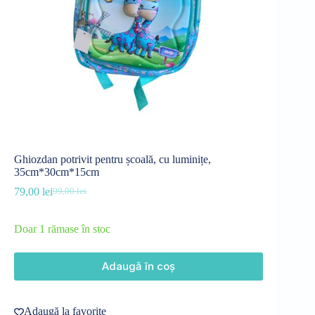
Ghiozdan potrivit pentru școală, cu luminițe,
35cm*30cm*15cm
79,00
lei
99,00
lei
Prețul
Prețul
inițial
curent
a
este:
Doar 1 rămase în stoc
fost:
79,00 lei.
99,00 lei.
Adaugă în coș
Adaugă la favorite