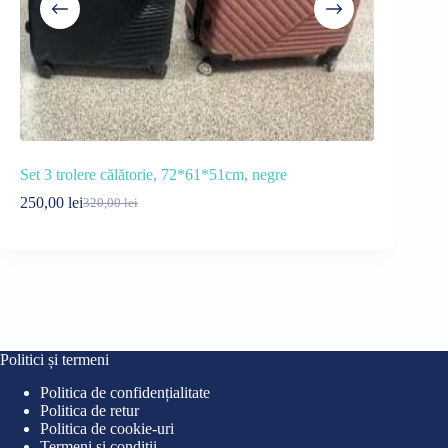
Set 3 trolere călătorie, 72*61*51cm, negre
Ghiozdan M
Bretea și F
250,00
lei
320,00
lei
Prețul
Prețul
59,00
lei
67
inițial
curent
Pre
Pre
a
este:
iniț
cur
fost:
250,00 lei.
a
este
320,00 lei.
fost
59,0
67,0
Politici și termeni
Politica de confidențialitate
Politica de retur
Politica de cookie-uri
Termeni și condiții