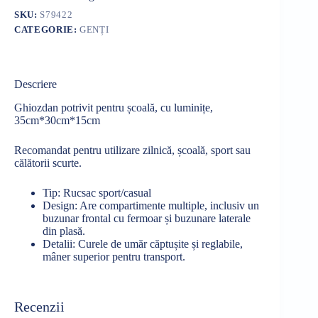
SKU:
S79422
CATEGORIE:
GENȚI
Descriere
Ghiozdan potrivit pentru școală, cu luminițe,
35cm*30cm*15cm
Recomandat pentru utilizare zilnică, școală, sport sau
călătorii scurte.
Tip: Rucsac sport/casual
Design: Are compartimente multiple, inclusiv un
buzunar frontal cu fermoar și buzunare laterale
din plasă.
Detalii: Curele de umăr căptușite și reglabile,
mâner superior pentru transport.
Recenzii