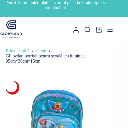
Sari
Nou!
Acum puteți plăti cu cardul până la 3 rate. Spor la
la
cumpărături!
conținut
Coș
de
cumpărături
Prima pagină
Genți
Ghiozdan potrivit pentru școală, cu luminițe,
35cm*30cm*15cm
-20%