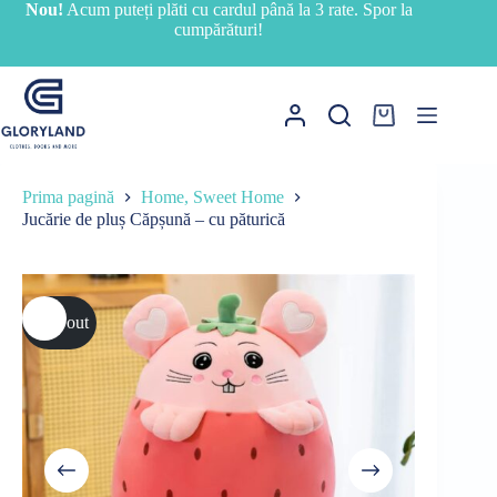
Sari
Nou!
Acum puteți plăti cu cardul până la 3 rate. Spor la
la
cumpărături!
conținut
Coș
de
cumpărături
Prima pagină
Home, Sweet Home
Jucărie de pluș Căpșună – cu păturică
Sold out