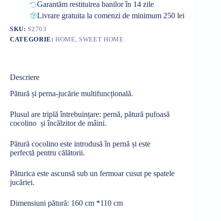
Garantăm restituirea banilor în 14 zile
Livrare gratuita la comenzi de minimum 250 lei
SKU:
S2703
CATEGORIE:
HOME, SWEET HOME
Descriere
Pătură
și
perna-
jucărie
multifuncțională
.
Plusul
are
triplă
întrebuințare
:
pernă
,
pătură
pufoasă
cocolino
și
încălzitor
de
mâini
.
Pătură
cocolino este
introdusă
în
pernă
și
este
perfectă
pentru
călătorii
.
Păturica este ascunsă sub un fermoar cusut pe spatele
jucăriei.
Dimensiuni
pătură
: 160 cm *110 cm