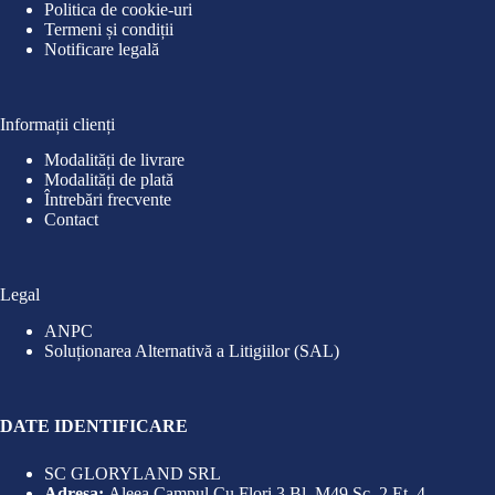
Politica de cookie-uri
Termeni și condiții
Notificare legală
Informații clienți
Modalități de livrare
Modalități de plată
Întrebări frecvente
Contact
Legal
ANPC
Soluționarea Alternativă a Litigiilor (SAL)
DATE IDENTIFICARE
SC GLORYLAND SRL
Adresa:
Aleea Campul Cu Flori 3 Bl. M49 Sc. 2 Et. 4