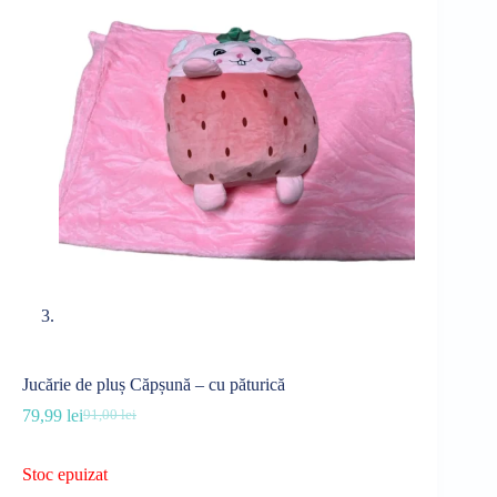
Jucărie de pluș Căpșună – cu păturică
79,99
lei
91,00
lei
Prețul
Prețul
inițial
curent
a
este:
Stoc epuizat
fost:
79,99 lei.