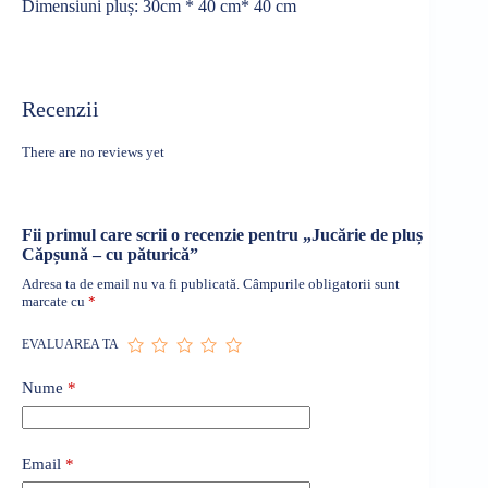
Dimensiuni
pluș
: 30cm * 40 cm* 40 cm
Recenzii
There are no reviews yet
Fii primul care scrii o recenzie pentru „Jucărie de pluș
Căpșună – cu păturică”
Adresa ta de email nu va fi publicată.
Câmpurile obligatorii sunt
marcate cu
*
EVALUAREA TA
Nume
*
Email
*