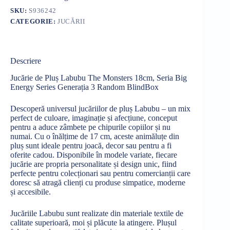
SKU:
S936242
CATEGORIE:
JUCĂRII
Descriere
Jucărie de Pluș Labubu The Monsters 18cm, Seria Big
Energy Series Generația 3 Random BlindBox
Descoperă universul jucăriilor de pluș Labubu – un mix
perfect de culoare, imaginație și afecțiune, conceput
pentru a aduce zâmbete pe chipurile copiilor și nu
numai. Cu o înălțime de 17 cm, aceste animăluțe din
pluș sunt ideale pentru joacă, decor sau pentru a fi
oferite cadou. Disponibile în modele variate, fiecare
jucărie are propria personalitate și design unic, fiind
perfecte pentru colecționari sau pentru comercianții care
doresc să atragă clienți cu produse simpatice, moderne
și accesibile.
Jucăriile Labubu sunt realizate din materiale textile de
calitate superioară, moi și plăcute la atingere. Plușul