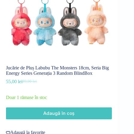
Jucărie de Pluș Labubu The Monsters 18cm, Seria Big
Energy Series Generația 3 Random BlindBox
55,00
lei
89,00
lei
Prețul
Prețul
inițial
curent
a
este:
Doar 1 rămase în stoc
fost:
55,00 lei.
89,00 lei.
Adaugă în coș
Adaugă la favorite