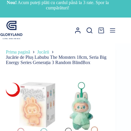
Sari
Nou!
Acum puteți plăti cu cardul până la 3 rate. Spor la
la
cumpărături!
conținut
Coș
de
cumpărături
Prima pagină
Jucării
Jucărie de Pluș Labubu The Monsters 18cm, Seria Big
Energy Series Generația 3 Random BlindBox
-38%