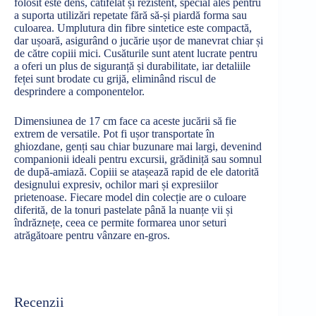
folosit este dens, catifelat și rezistent, special ales pentru
a suporta utilizări repetate fără să-și piardă forma sau
culoarea. Umplutura din fibre sintetice este compactă,
dar ușoară, asigurând o jucărie ușor de manevrat chiar și
de către copiii mici. Cusăturile sunt atent lucrate pentru
a oferi un plus de siguranță și durabilitate, iar detaliile
feței sunt brodate cu grijă, eliminând riscul de
desprindere a componentelor.
Dimensiunea de 17 cm face ca aceste jucării să fie
extrem de versatile. Pot fi ușor transportate în
ghiozdane, genți sau chiar buzunare mai largi, devenind
companionii ideali pentru excursii, grădiniță sau somnul
de după-amiază. Copiii se atașează rapid de ele datorită
designului expresiv, ochilor mari și expresiilor
prietenoase. Fiecare model din colecție are o culoare
diferită, de la tonuri pastelate până la nuanțe vii și
îndrăznețe, ceea ce permite formarea unor seturi
atrăgătoare pentru vânzare en-gros.
Recenzii