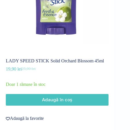
LADY SPEED STICK Solid Orchard Blossom 45ml
19,90
lei
25,00
lei
Prețul
Prețul
inițial
curent
a
este:
Doar 1 rămase în stoc
fost:
19,90 lei.
25,00 lei.
Adaugă în coș
Adaugă la favorite