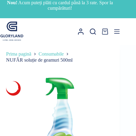
Sari
Nou!
Acum puteți plăti cu cardul până la 3 rate. Spor la
la
cumpărături!
conținut
Coș
de
cumpărături
Prima pagină
Consumabile
NUFĂR soluție de geamuri 500ml
-38%