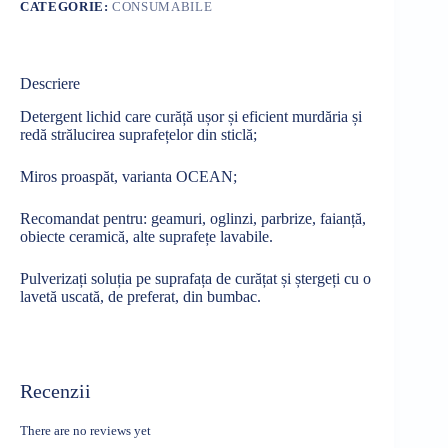
CATEGORIE:
CONSUMABILE
Descriere
Detergent lichid care curăță ușor și eficient murdăria și
redă strălucirea suprafețelor din sticlă;
Miros proaspăt, varianta OCEAN;
Recomandat pentru: geamuri, oglinzi, parbrize, faianță,
obiecte ceramică, alte suprafețe lavabile.
Pulverizați soluția pe suprafața de curățat și ștergeți cu o
lavetă uscată, de preferat, din bumbac.
Recenzii
There are no reviews yet