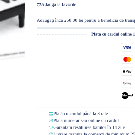
clape
Adaugă la favorite
Adăugați încă
250,00
lei
pentru a beneficia de transp
Plata cu cardul online 
Plată cu cardul până la 3 rate
Plata numerar sau online cu cardul
Garantăm restituirea banilor în 14 zile
Livrare gratuita la comenzi de minimum 25