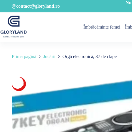
Sari
No
contact@gloryland.ro
la
conținut
Îmbrăcăminte femei
Îmb
Prima pagină
Jucării
Orgă electronică, 37 de clape
-26%