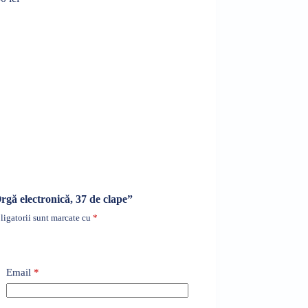
Orgă electronică, 37 de clape”
igatorii sunt marcate cu
*
Email
*