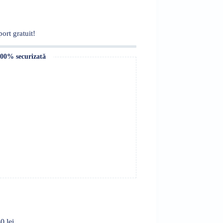
ort gratuit!
100% securizată
0 lei