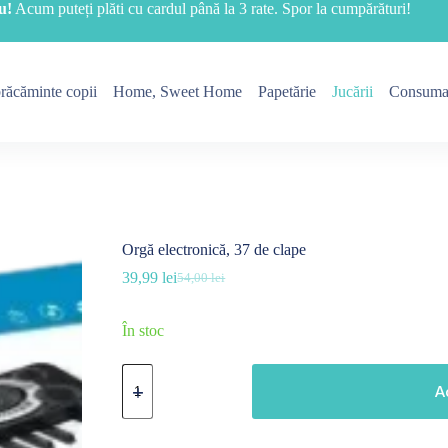
u!
Acum puteți plăti cu cardul până la 3 rate. Spor la cumpărături!
răcăminte copii
Home, Sweet Home
Papetărie
Jucării
Consuma
Orgă electronică, 37 de clape
39,99
lei
54,00
lei
Prețul
Prețul
inițial
curent
a
este:
În stoc
fost:
39,99 lei.
54,00 lei.
Cantitate
Orgă
A
electronică,
37
de