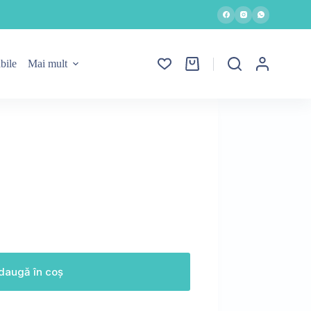
bile
Mai mult
Coș
de
cumpărături
daugă în coș