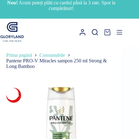
Sari
Nou!
Acum puteți plăti cu cardul până la 3 rate. Spor la
la
cumpărături!
conținut
Coș
de
cumpărături
Prima pagină
Consumabile
Pantene PRO-V Miracles sampon 250 ml Strong &
Long Bamboo
-21%