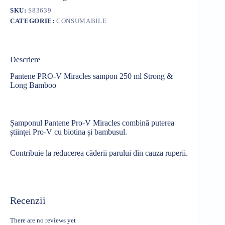
SKU:
S83639
CATEGORIE:
CONSUMABILE
Descriere
Pantene PRO-V Miracles sampon 250 ml Strong &
Long Bamboo
Șamponul
Pantene Pro-V Miracles
combină
puterea
științei
Pro-V cu
biotina
și
bambusul.
Contribuie
la
reducerea
căderii
parului
din
cauza
ruperii.
Recenzii
There are no reviews yet