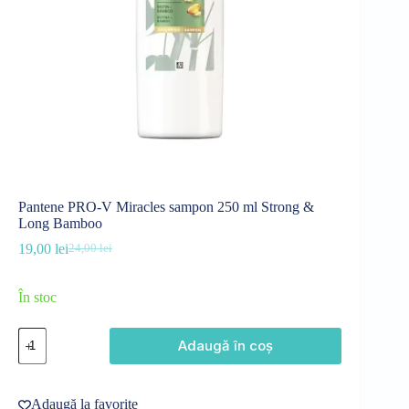
Pantene PRO-V Miracles sampon 250 ml Strong &
Long Bamboo
19,00
lei
24,00
lei
Prețul
Prețul
inițial
curent
a
este:
În stoc
fost:
19,00 lei.
24,00 lei.
Cantitate
Adaugă în coș
Pantene
PRO-
V
Miracles
Adaugă la favorite