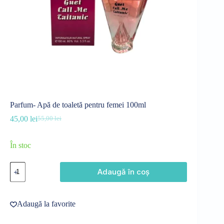
Parfum- Apă de toaletă pentru femei 100ml
45,00
lei
55,00
lei
Prețul
Prețul
inițial
curent
a
este:
În stoc
fost:
45,00 lei.
55,00 lei.
Cantitate
Adaugă în coș
Parfum-
Apă
de
toaletă
Adaugă la favorite
pentru
femei