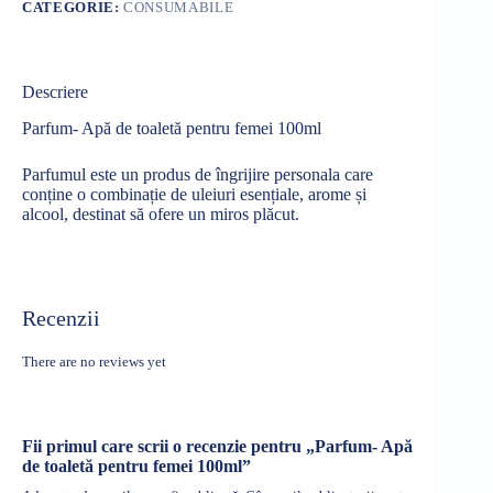
CATEGORIE:
CONSUMABILE
Descriere
Parfum- Apă de toaletă pentru femei 100ml
Parfumul este un produs de
îngrijire
personala
care
conține
o
combinație
de uleiuri
esențiale
, arome
și
alcool, destinat
să
ofere un miros
plăcut
.
Recenzii
There are no reviews yet
Fii primul care scrii o recenzie pentru „Parfum- Apă
de toaletă pentru femei 100ml”