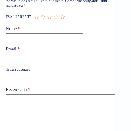
Adresa ta de email nu va fi publicată.
Câmpurile obligatorii sunt
marcate cu
*
EVALUAREA TA
Nume
*
Email
*
Titlu recenzie
Recenzia ta
*