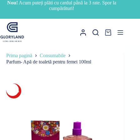
Sari
Nou!
Acum puteți plăti cu cardul până la 3 rate. Spor la
la
cumpărături!
conținut
Coș
de
cumpărături
Prima pagină
Consumabile
Parfum- Apă de toaletă pentru femei 100ml
-18%