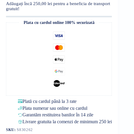
100ml
Adăugați încă
250,00
lei
pentru a beneficia de transport
gratuit!
Plata cu cardul online 100% securizată
Plată cu cardul până la 3 rate
Plata numerar sau online cu cardul
Garantăm restituirea banilor în 14 zile
Livrare gratuita la comenzi de minimum 250 lei
SKU:
S830262