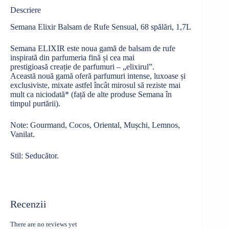
Descriere
Semana Elixir Balsam de Rufe Sensual, 68 spălări, 1,7L
Semana
ELIXIR este
noua
gamă
de balsam de rufe
inspirată
din parfumeria
fină
și
cea
mai
prestigioasă
creație
de parfumuri – „elixirul”.
Această
nouă
gamă
oferă
parfumuri intense, luxoase ș
i
exclusiviste, mixate astfel
încât
mirosul
să
reziste
mai
mult
ca
niciodată
* (
față
de alte produse
Semana
în
timpul
purtării
).
Note: Gourmand,
Cocos
, Oriental,
Mușchi
, Lemnos,
Vanilat.
Stil
:
Seducător
.
Recenzii
There are no reviews yet