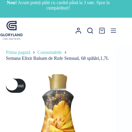
Sari
Nou!
Acum puteți plăti cu cardul până la 3 rate. Spor la
la
cumpărături!
conținut
Coș
de
cumpărături
Prima pagină
Consumabile
Semana Elixir Balsam de Rufe Sensual, 68 spălări,1,7L
Sold out