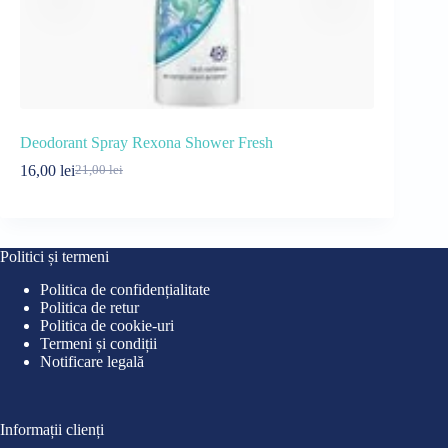
Deodorant Spray Rexona Shower Fresh
Apă de toa
16,00
lei
59,99
lei
21,00
lei
65
Prețul
Prețul
Pre
Pre
inițial
curent
iniț
cur
a
este:
a
este
fost:
16,00 lei.
fost
59,9
21,00 lei.
65,9
Politici și termeni
Politica de confidențialitate
Politica de retur
Politica de cookie-uri
Termeni și condiții
Notificare legală
Informații clienți