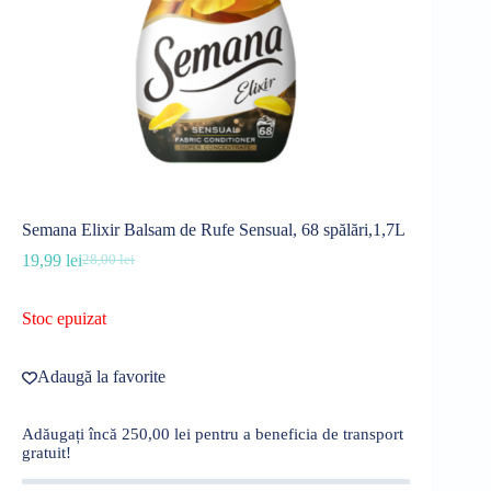
Semana Elixir Balsam de Rufe Sensual, 68 spălări,1,7L
19,99
lei
28,00
lei
Prețul
Prețul
inițial
curent
a
este:
Stoc epuizat
fost:
19,99 lei.
28,00 lei.
Adaugă la favorite
Adăugați încă
250,00
lei
pentru a beneficia de transport
gratuit!