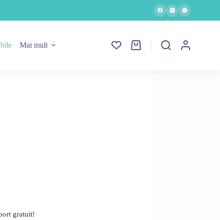
bile
Mai mult
Coș
de
cumpărături
ort gratuit!