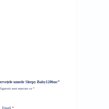
 „Șervețele umede Sleepy Baby120buc”
igatorii sunt marcate cu
*
Email
*