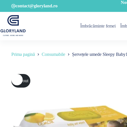
Sari
No
contact@gloryland.ro
la
conținut
Îmbrăcăminte femei
Îmb
Prima pagină
Consumabile
Șervețele umede Sleepy Baby
Sold out