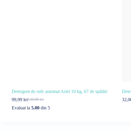
Detergent de rufe automat Ariel 10 kg, 67 de spălări
Dete
99,99
lei
32,
130,00
lei
Prețul
Prețul
inițial
curent
Evaluat la
5.00
din 5
a
este:
fost:
99,99 lei.
130,00 lei.