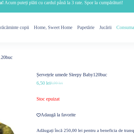
u!
Acum puteți plăti cu cardul până la 3 rate. Spor la cumpărături!
răcăminte copii
Home, Sweet Home
Papetărie
Jucării
Consuma
120buc
Șervețele umede Sleepy Baby120buc
6,50
lei
8,00
lei
Prețul
Prețul
inițial
curent
a
este:
Stoc epuizat
fost:
6,50 lei.
8,00 lei.
Adaugă la favorite
Adăugați încă
250,00
lei
pentru a beneficia de transp