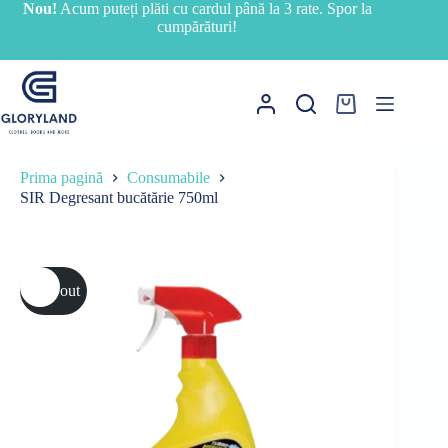
Sari
Nou!
Acum puteți plăti cu cardul până la 3 rate. Spor la
la
cumpărături!
conținut
Coș
de
cumpărături
Prima pagină
Consumabile
SIR Degresant bucătărie 750ml
Sold out