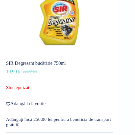
SIR Degresant bucătărie 750ml
19,99
lei
22,00
lei
Prețul
Prețul
inițial
curent
a
este:
Stoc epuizat
fost:
19,99 lei.
22,00 lei.
Adaugă la favorite
Adăugați încă
250,00
lei
pentru a beneficia de transport
gratuit!