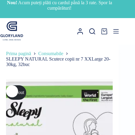
Sari
Nou!
Acum puteți plăti cu cardul până la 3 rate. Spor la
la
cumpărături!
conținut
Coș
de
cumpărături
Prima pagină
Consumabile
SLEEPY NATURAL Scutece copii nr 7 XXLarge 20-
30kg, 32buc
Sold out