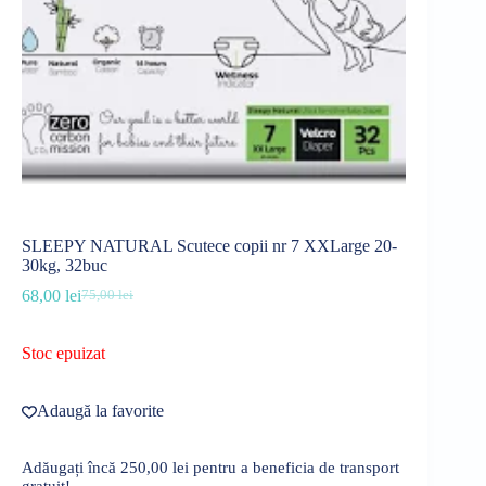
SLEEPY NATURAL Scutece copii nr 7 XXLarge 20-
30kg, 32buc
68,00
lei
75,00
lei
Prețul
Prețul
inițial
curent
a
este:
Stoc epuizat
fost:
68,00 lei.
75,00 lei.
Adaugă la favorite
Adăugați încă
250,00
lei
pentru a beneficia de transport
gratuit!