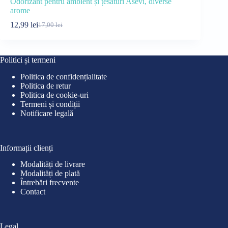
Odorizant pentru ambient și țesături Asevi, diverse
Pungă de c
arome
9,00
lei
12,
Preț
Preț
12,99
lei
17,00
lei
Prețul
Prețul
iniți
cure
inițial
curent
a
este
a
este:
fost:
9,00
fost:
12,99 lei.
12,0
Politici și termeni
17,00 lei.
Politica de confidențialitate
Politica de retur
Politica de cookie-uri
Termeni și condiții
Notificare legală
Informații clienți
Modalități de livrare
Modalități de plată
Întrebări frecvente
Contact
Legal