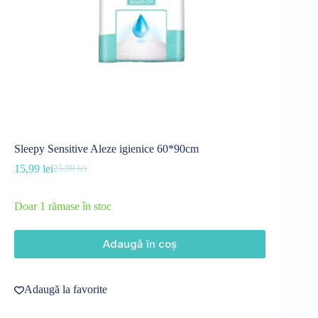
Sleepy Sensitive Aleze igienice 60*90cm
15,99
lei
25,00
lei
Prețul
Prețul
inițial
curent
a
este:
Doar 1 rămase în stoc
fost:
15,99 lei.
25,00 lei.
Adaugă în coș
Adaugă la favorite