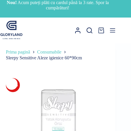
Sari
Nou!
Acum puteți plăti cu cardul până la 3 rate. Spor la
la
cumpărături!
conținut
Coș
de
cumpărături
Prima pagină
Consumabile
Sleepy Sensitive Aleze igienice 60*90cm
-36%