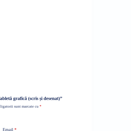
abletă grafică (scris și desenat)”
igatorii sunt marcate cu
*
Email
*