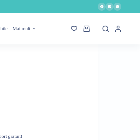
bile
Mai mult
Coș
de
cumpărături
ort gratuit!