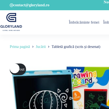
Sari
No
contact@gloryland.ro
la
conținut
Îmbrăcăminte femei
Îmb
Prima pagină
Jucării
Tabletă grafică (scris și desenat)
Sold out