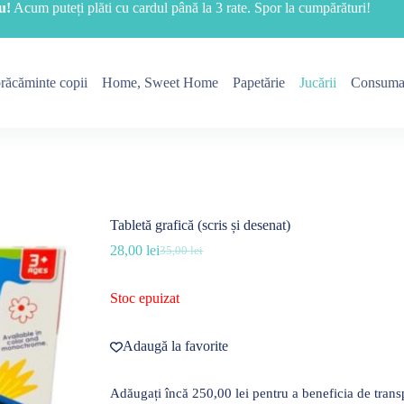
u!
Acum puteți plăti cu cardul până la 3 rate. Spor la cumpărături!
răcăminte copii
Home, Sweet Home
Papetărie
Jucării
Consuma
Tabletă grafică (scris și desenat)
28,00
lei
35,00
lei
Prețul
Prețul
inițial
curent
a
este:
Stoc epuizat
fost:
28,00 lei.
35,00 lei.
Adaugă la favorite
Adăugați încă
250,00
lei
pentru a beneficia de transp