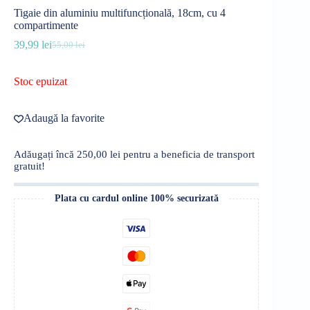
Tigaie din aluminiu multifuncțională, 18cm, cu 4
compartimente
39,99
lei
55,00
lei
Prețul
Prețul
inițial
curent
a
este:
Stoc epuizat
fost:
39,99 lei.
55,00 lei.
Adaugă la favorite
Adăugați încă
250,00
lei
pentru a beneficia de transport
gratuit!
Plata cu cardul online 100% securizată