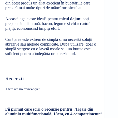
din acest produs un aliat excelent în bucătăriile care
prepară mai multe tipuri de mâncăruri simultan.
Această tigaie este ideală pentru
micul dejun
: poți
prepara simultan ouă, bacon, legume și chiar cartofi
prăjiți, economisind timp și efort.
Curățarea este extrem de simplă și nu necesită soluții
abrazive sau metode complicate. După utilizare, doar o
simplă ștergere cu o lavetă moale sau un burete este
suficient pentru a îndepărta orice reziduuri.
Recenzii
There are no reviews yet
Fii primul care scrii o recenzie pentru „Tigaie din
aluminiu multifuncțională, 18cm, cu 4 compartimente”