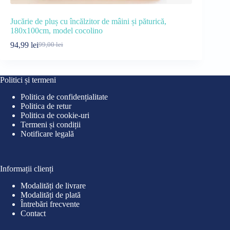
Jucărie de pluș cu încălzitor de mâini și păturică,
Lenjerie pat
180x100cm, model cocolino
89,90
lei
11
Pre
Pre
94,99
lei
99,00
lei
Prețul
Prețul
iniț
cur
inițial
curent
a
est
a
este:
fos
89,
fost:
94,99 lei.
110
Politici și termeni
99,00 lei.
Politica de confidențialitate
Politica de retur
Politica de cookie-uri
Termeni și condiții
Notificare legală
Informații clienți
Modalități de livrare
Modalități de plată
Întrebări frecvente
Contact