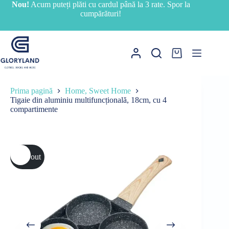
Sari
Nou!
Acum puteți plăti cu cardul până la 3 rate. Spor la
la
cumpărături!
conținut
Coș
de
cumpărături
Prima pagină
Home, Sweet Home
Tigaie din aluminiu multifuncțională, 18cm, cu 4
compartimente
Sold out