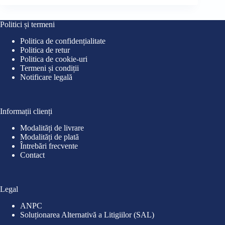
a
este:
a
este
fost:
25,90 lei.
fost
18,9
30,00 lei.
26,0
Politici și termeni
Politica de confidențialitate
Politica de retur
Politica de cookie-uri
Termeni și condiții
Notificare legală
Informații clienți
Modalități de livrare
Modalități de plată
Întrebări frecvente
Contact
Legal
ANPC
Soluționarea Alternativă a Litigiilor (SAL)