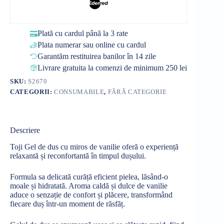
Plată cu cardul până la 3 rate
Plata numerar sau online cu cardul
Garantăm restituirea banilor în 14 zile
Livrare gratuita la comenzi de minimum 250 lei
SKU:
S2670
CATEGORII:
CONSUMABILE
,
FĂRĂ CATEGORIE
Descriere
Toji Gel de
dus
cu miros de vanilie
oferă
o
experiență
relaxantă
și
reconfortantă
în
timpul
dușului
.
Formula
sa
delicată
curăță
eficient pielea,
lăsând
-o
moale
și
hidratată
.
Aroma
caldă
și
dulce de vanilie
aduce o
senzație
de confort
și
plăcere
,
transformând
fiecare
duș
într
-un moment de
răsfăț
.