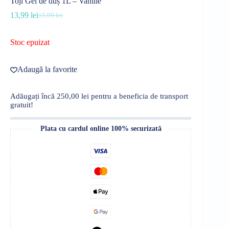
Toji Gel de duș 1L – Vanilie
13,99
lei
15,99
lei
Prețul
Prețul
inițial
curent
a
este:
Stoc epuizat
fost:
13,99 lei.
15,99 lei.
Adaugă la favorite
Adăugați încă
250,00
lei
pentru a beneficia de transport
gratuit!
Plata cu cardul online 100% securizată