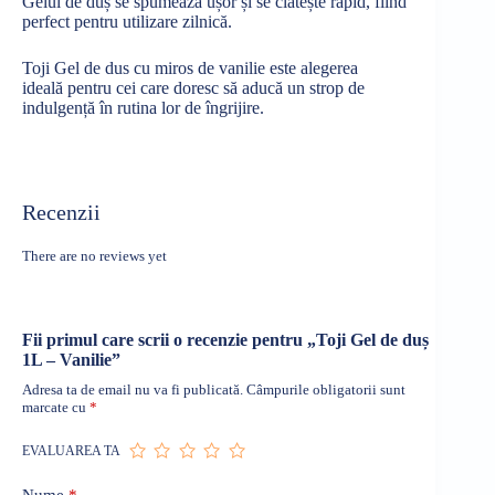
Gelul de
duș
se
spumează
ușor
și
se
clătește
rapid, fiind
perfect pentru utilizare
zilnică
.
Toji Gel de
dus
cu miros de vanilie este alegerea
ideală
pentru cei care doresc
să
aducă
un strop de
indulgență
în
rutina
lor de
îngrijire
.
Recenzii
There are no reviews yet
Fii primul care scrii o recenzie pentru „Toji Gel de duș
1L – Vanilie”
Adresa ta de email nu va fi publicată.
Câmpurile obligatorii sunt
marcate cu
*
EVALUAREA TA