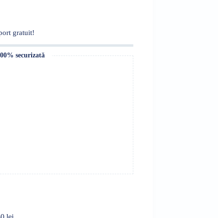
ort gratuit!
100% securizată
0 lei