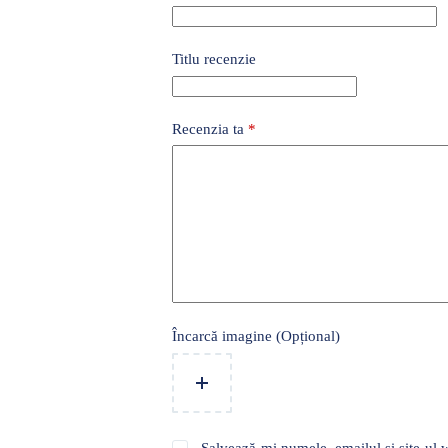
Titlu recenzie
Recenzia ta
*
Încarcă imagine (Opțional)
Salvează-mi numele, emailul și site-ul w