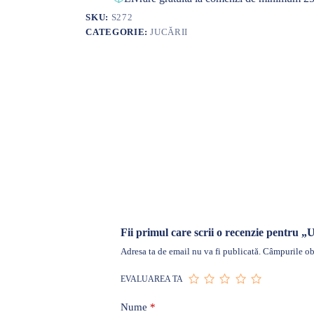
SKU:
S272
CATEGORIE:
JUCĂRII
Fii primul care scrii o recenzie pentru „
Adresa ta de email nu va fi publicată.
Câmpurile obl
EVALUAREA TA
Nume
*