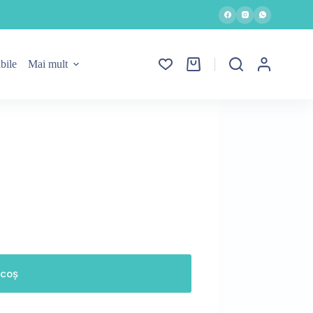
bile
Mai mult
Coș
de
cumpărături
 coș