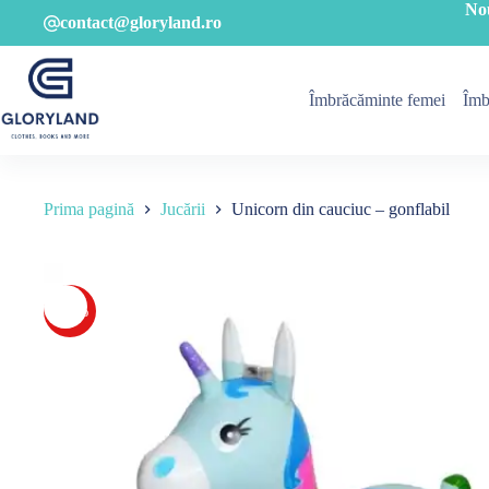
Sari
No
contact@gloryland.ro
la
conținut
Îmbrăcăminte femei
Îmb
Prima pagină
Jucării
Unicorn din cauciuc – gonflabil
-17%