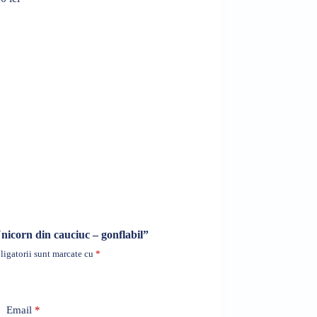
Unicorn din cauciuc – gonflabil”
igatorii sunt marcate cu
*
Email
*