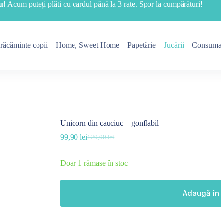
u!
Acum puteți plăti cu cardul până la 3 rate. Spor la cumpărături!
răcăminte copii
Home, Sweet Home
Papetărie
Jucării
Consuma
Unicorn din cauciuc – gonflabil
99,90
lei
120,00
lei
Prețul
Prețul
inițial
curent
a
este:
Doar 1 rămase în stoc
fost:
99,90 lei.
120,00 lei.
Adaugă în