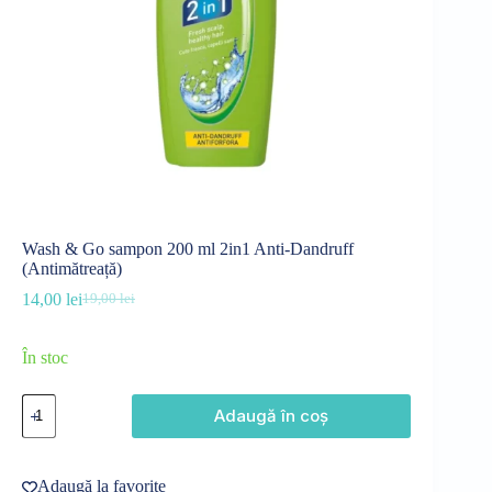
Wash & Go sampon 200 ml 2in1 Anti-Dandruff
(Antimătreață)
14,00
lei
19,00
lei
Prețul
Prețul
inițial
curent
a
este:
În stoc
fost:
14,00 lei.
19,00 lei.
Cantitate
Adaugă în coș
Wash
&
Go
sampon
Adaugă la favorite