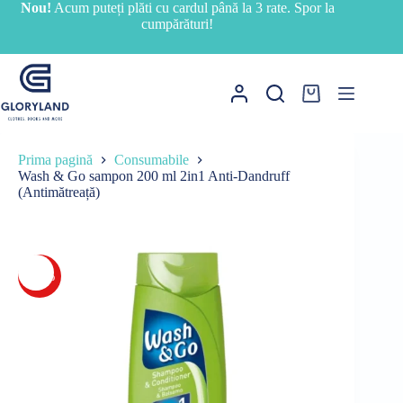
Sari
Nou!
Acum puteți plăti cu cardul până la 3 rate. Spor la
la
cumpărături!
conținut
Coș
de
cumpărături
Prima pagină
Consumabile
Wash & Go sampon 200 ml 2in1 Anti-Dandruff
(Antimătreață)
-26%