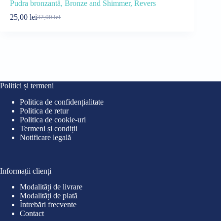
Pudra bronzantă, Bronze and Shimmer, Revers
Fond de ten
25,00
lei
35,00
lei
32,00
lei
42
Prețul
Prețul
Pre
Pre
inițial
curent
iniț
cur
a
este:
a
este
fost:
25,00 lei.
fost
35,0
32,00 lei.
42,0
Politici și termeni
Politica de confidențialitate
Politica de retur
Politica de cookie-uri
Termeni și condiții
Notificare legală
Informații clienți
Modalități de livrare
Modalități de plată
Întrebări frecvente
Contact