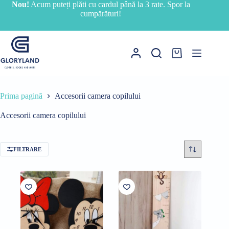
Sari
Nou!
Acum puteți plăti cu cardul până la 3 rate. Spor la
la
cumpărături!
conținut
Coș
de
cumpărături
Prima pagină
Accesorii camera copilului
Accesorii camera copilului
FILTRARE