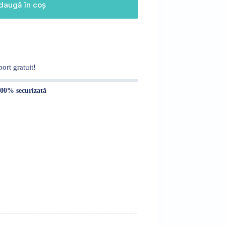
daugă în coș
ort gratuit!
100% securizată