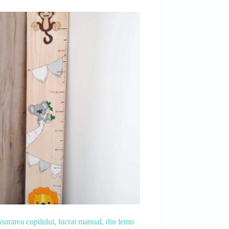
urarea copilului, lucrat manual, din lemn
Tablou cu nume, 35 cm, pro