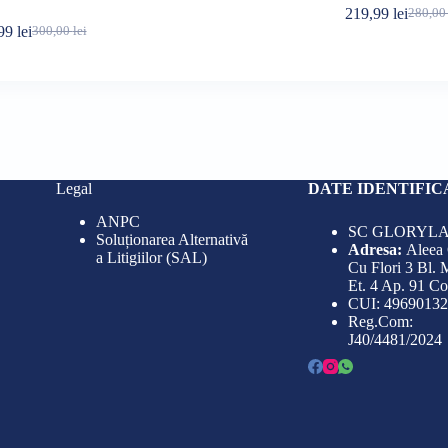
219,99
lei
280,0
Prețul
Prețul
,99
lei
300,00
lei
Prețul
Prețul
inițial
curent
inițial
curent
a
este:
a
este:
fost:
219,99 
fost:
249,99 lei.
280,00 
300,00 lei.
Legal
DATE IDENTIFIC
ANPC
SC GLORYLA
Soluționarea Alternativă
Adresa:
Aleea
a Litigiilor (SAL)
Cu Flori 3 Bl. 
Et. 4 Ap. 91 C
CUI: 49690132
Reg.Com:
J40/4481/2024