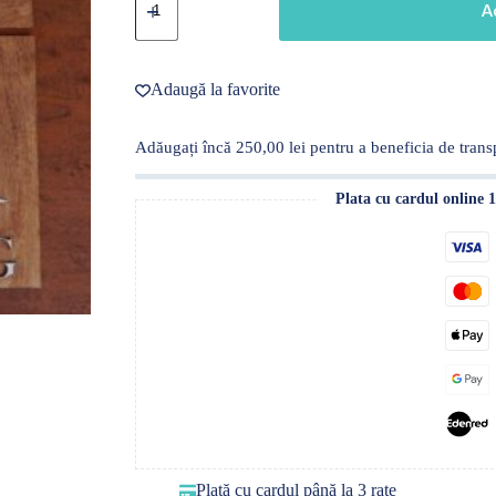
Set
A
4
TABLOURI
MOTIVAȚIONALE-
tematice
Adaugă la favorite
cu
dinozauri,
3D
Adăugați încă
250,00
lei
pentru a beneficia de transp
Plata cu cardul online 
Plată cu cardul până la 3 rate