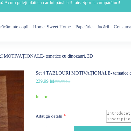
u!
Acum puteți plăti cu cardul până la 3 rate. Spor la cumpărături!
răcăminte copii
Home, Sweet Home
Papetărie
Jucării
Consuma
 MOTIVAȚIONALE- tematice cu dinozauri, 3D
Set 4 TABLOURI MOTIVAȚIONALE- tematice cu
239,99
lei
300,00
lei
Prețul
Prețul
inițial
curent
a
este:
În stoc
fost:
239,99 lei.
300,00 lei.
*
Adaugă detalii
Cantitate