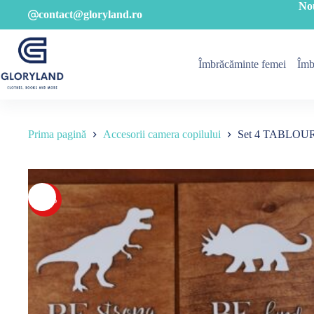
Sari
No
contact@gloryland.ro
la
conținut
Îmbrăcăminte femei
Îmb
Prima pagină
Accesorii camera copilului
Set 4 TABLOURI
-20%