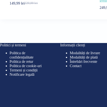
lemn
149,99
lei
220,00
lei
Prețul
Prețul
249
inițial
curent
a
este:
fost:
149,99 lei.
220,00 lei.
Politici și termeni
Informații clienți
Politica de
Modalități de livrare
confidențialitate
Modalități de plată
Politica de retur
Întrebări frecvente
Politica de cookie-uri
Contact
Termeni și condiții
Notificare legală