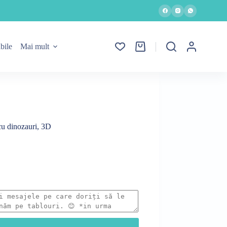
bile
Mai mult
Coș
de
cumpărături
 dinozauri, 3D