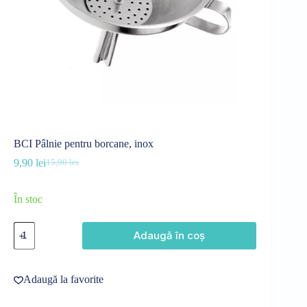
BCI Pâlnie pentru borcane, inox
9,90
lei
15,90
lei
Prețul
Prețul
inițial
curent
a
este:
În stoc
fost:
9,90 lei.
15,90 lei.
Cantitate
Adaugă în coș
BCI
Pâlnie
pentru
borcane,
Adaugă la favorite
inox