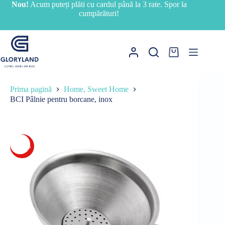
Sari
Nou!
Acum puteți plăti cu cardul până la 3 rate. Spor la
la
cumpărături!
conținut
Coș
de
cumpărături
Prima pagină
Home, Sweet Home
BCI Pâlnie pentru borcane, inox
-38%