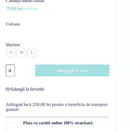
Cămașă damă casual
79,99
lei
110,00
lei
Prețul
Prețul
inițial
curent
a
este:
Culoare
fost:
79,99 lei.
110,00 lei.
Marime
S
M
L
Cantitate
Adaugă în coș
Cămașă
damă
casual
Adaugă la favorite
Adăugați încă
250,00
lei
pentru a beneficia de transport
gratuit!
Plata cu cardul online 100% securizată