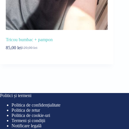
Tricou bumbac + pampon
Tricou casu
85,00
lei
55,00
lei
120,00
lei
75
Prețul
Prețul
Pre
Pre
inițial
curent
iniț
cur
a
este:
a
este
fost:
85,00 lei.
fost
55,0
120,00 lei.
75,0
Politici și termeni
Politica de confidențialitate
Politica de retur
Politica de cookie-uri
Termeni și condiții
Notificare legală