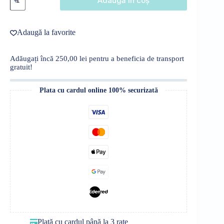
Adaugă în coș
Rochie
lungă
voal
-
Adaugă la favorite
Vezuvio
Adăugați încă
250,00
lei
pentru a beneficia de transport
gratuit!
Plata cu cardul online 100% securizată
Plată cu cardul până la 3 rate