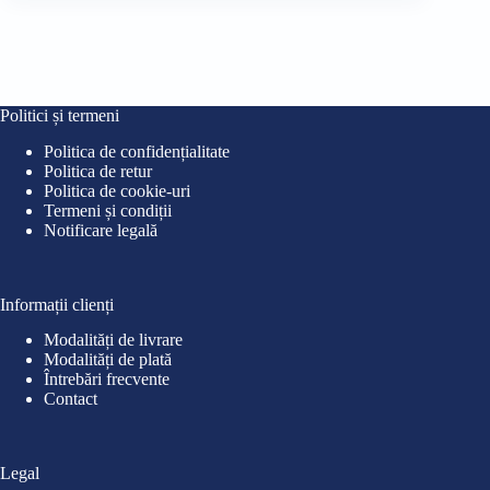
a
este:
a
este
fost:
110,00 lei.
fost
75,0
135,00 lei.
90,0
Politici și termeni
Politica de confidențialitate
Politica de retur
Politica de cookie-uri
Termeni și condiții
Notificare legală
Informații clienți
Modalități de livrare
Modalități de plată
Întrebări frecvente
Contact
Legal