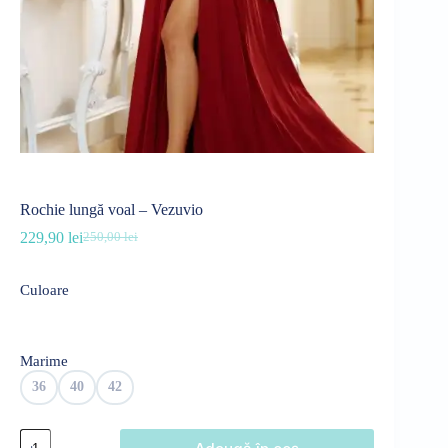
Rochie lungă voal – Vezuvio
229,90
lei
250,00
lei
Prețul
Prețul
inițial
curent
a
este:
Culoare
fost:
229,90 lei.
250,00 lei.
Marime
36
40
42
Cantitate