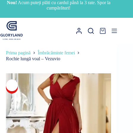
Sari
Nou!
Acum puteți plăti cu cardul până la 3 rate. Spor la
la
cumpărături!
conținut
Coș
de
cumpărături
Prima pagină
Îmbrăcăminte femei
Rochie lungă voal – Vezuvio
-8%