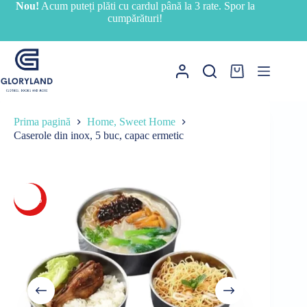
Sari
Nou!
Acum puteți plăti cu cardul până la 3 rate. Spor la
la
cumpărături!
conținut
Coș
de
cumpărături
Prima pagină
Home, Sweet Home
Caserole din inox, 5 buc, capac ermetic
-20%