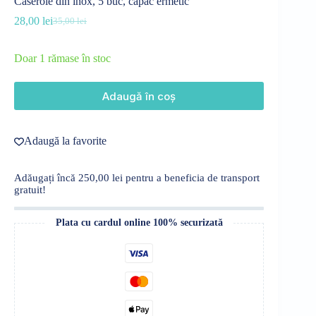
Caserole din inox, 5 buc, capac ermetic
28,00
lei
35,00
lei
Prețul
Prețul
inițial
curent
a
este:
Doar 1 rămase în stoc
fost:
28,00 lei.
35,00 lei.
Adaugă în coș
Adaugă la favorite
Adăugați încă
250,00
lei
pentru a beneficia de transport
gratuit!
Plata cu cardul online 100% securizată