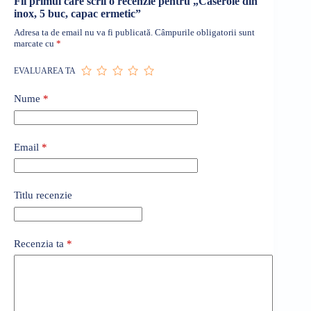
Fii primul care scrii o recenzie pentru „Caserole din
inox, 5 buc, capac ermetic”
Adresa ta de email nu va fi publicată.
Câmpurile obligatorii sunt
marcate cu
*
EVALUAREA TA
Nume
*
Email
*
Titlu recenzie
Recenzia ta
*