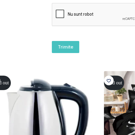
Trimite
d out
Sold out