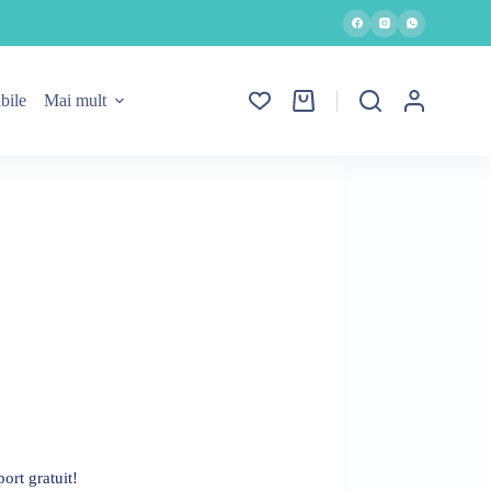
bile
Mai mult
Coș
de
cumpărături
ort gratuit!