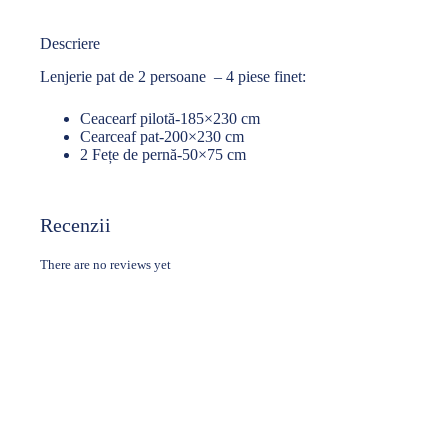
Descriere
Lenjerie pat de 2 persoane – 4 piese finet:
Ceacearf pilotă-185×230 cm
Cearceaf pat-200×230 cm
2 Fețe de pernă-50×75 cm
Recenzii
There are no reviews yet