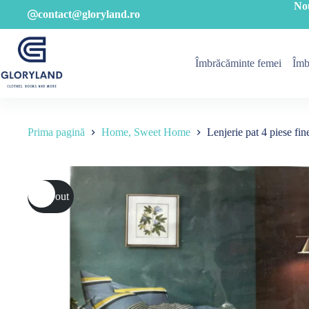
Sari
No
contact@gloryland.ro
la
conținut
Îmbrăcăminte femei
Îmb
Prima pagină
Home, Sweet Home
Lenjerie pat 4 piese fin
Sold out