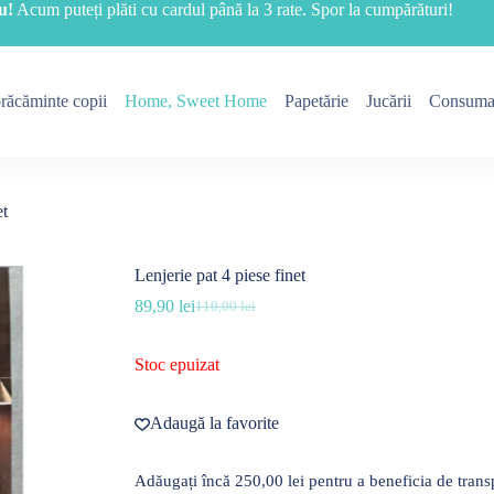
u!
Acum puteți plăti cu cardul până la 3 rate. Spor la cumpărături!
răcăminte copii
Home, Sweet Home
Papetărie
Jucării
Consuma
et
Lenjerie pat 4 piese finet
89,90
lei
110,00
lei
Prețul
Prețul
inițial
curent
a
este:
Stoc epuizat
fost:
89,90 lei.
110,00 lei.
Adaugă la favorite
Adăugați încă
250,00
lei
pentru a beneficia de transp