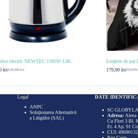
bător electric NEWTEC 1500W 1,8L
Lenjerie de pat
90
lei
179,90
lei
121,00
lei
220,0
Prețul
Prețul
Prețul
Prețul
inițial
curent
inițial
curent
a
este:
a
este:
fost:
79,90 lei.
fost:
179,90 
121,00 lei.
220,00 
Legal
DATE IDENTIFIC
ANPC
SC GLORYLA
Soluționarea Alternativă
Adresa:
Aleea
a Litigiilor (SAL)
Cu Flori 3 Bl. 
Et. 4 Ap. 91 C
CUI: 49690132
Reg.Com: