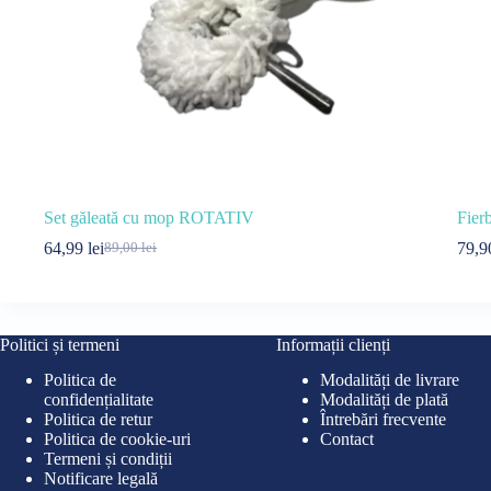
Set găleată cu mop ROTATIV
Fier
64,99
lei
79,
89,00
lei
Prețul
Prețul
inițial
curent
a
este:
fost:
64,99 lei.
89,00 lei.
Politici și termeni
Informații clienți
Politica de
Modalități de livrare
confidențialitate
Modalități de plată
Politica de retur
Întrebări frecvente
Politica de cookie-uri
Contact
Termeni și condiții
Notificare legală