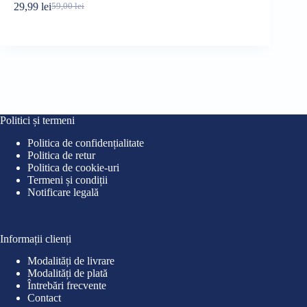
29,99
lei
35,99
lei
59,00
lei
40
Prețul
Prețul
Pre
Pre
inițial
curent
iniț
cur
Evaluat la
a
este:
a
este
fost:
29,99 lei.
fost
35,9
59,00 lei.
40,0
Politici și termeni
Politica de confidențialitate
Politica de retur
Politica de cookie-uri
Termeni și condiții
Notificare legală
Informații clienți
Modalități de livrare
Modalități de plată
Întrebări frecvente
Contact