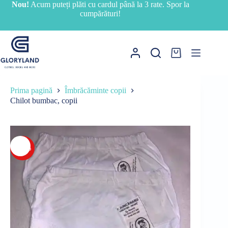
Sari
Nou!
Acum puteți plăti cu cardul până la 3 rate. Spor la
la
cumpărături!
conținut
Coș
de
cumpărături
Prima pagină
Îmbrăcăminte copii
Chilot bumbac, copii
-42%