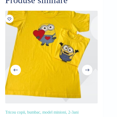
Produse similare
Tricou copii, bumbac, model minioni, 2-3ani
Pijama copi