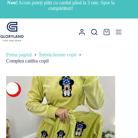
Sari
Nou!
Acum puteți plăti cu cardul până la 3 rate. Spor la
la
cumpărături!
conținut
Coș
de
cumpărături
Prima pagină
Îmbrăcăminte copii
Compleu catifea copil
-15%