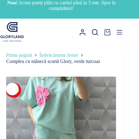
Sari
Nou!
Acum puteți plăti cu cardul până la 3 rate. Spor la
la
cumpărături!
conținut
Coș
de
cumpărături
Prima pagină
Îmbrăcăminte femei
Compleu cu mânecă scurtă Glory, verde turcoaz
-27%