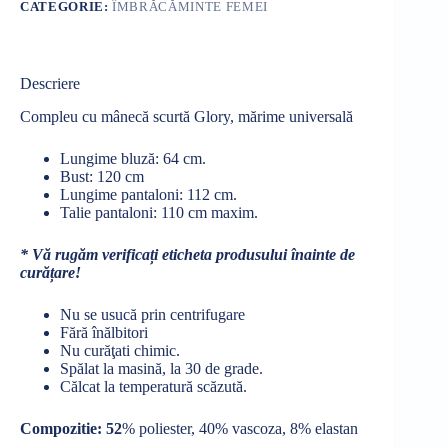
CATEGORIE:
ÎMBRĂCĂMINTE FEMEI
Descriere
Compleu cu mânecă scurtă Glory, mărime universală
Lungime bluză: 64 cm.
Bust: 120 cm
Lungime pantaloni: 112 cm.
Talie pantaloni: 110 cm maxim.
* Vă rugăm verificați eticheta produsului înainte de
curățare!
Nu se usucă prin centrifugare
Fără înălbitori
Nu curăţati chimic.
Spălat la masină, la 30 de grade.
Călcat la temperatură scăzută.
Compozitie: 52
% poliester, 40% vascoza, 8% elastan