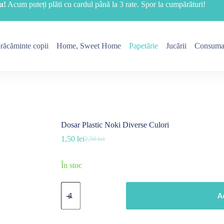
u!
Acum puteți plăti cu cardul până la 3 rate. Spor la cumpărături!
răcăminte copii
Home, Sweet Home
Papetărie
Jucării
Consuma
Dosar Plastic Noki Diverse Culori
1,50
lei
2,50
lei
Prețul
Prețul
inițial
curent
a
este:
În stoc
fost:
1,50 lei.
2,50 lei.
Cantitate
Dosar
A
Plastic
Noki
Diverse