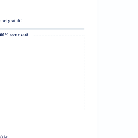
ort gratuit!
100% securizată
0 lei