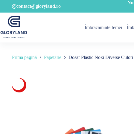
Sari
No
contact@gloryland.ro
la
conținut
Îmbrăcăminte femei
Îmb
Prima pagină
Papetărie
Dosar Plastic Noki Diverse Culori
-40%