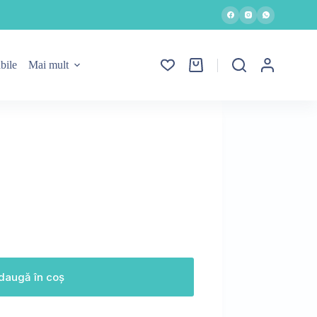
bile
Mai mult
Coș
de
cumpărături
daugă în coș