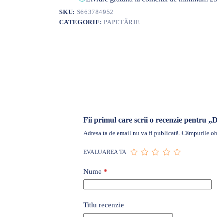
SKU:
S663784952
CATEGORIE:
PAPETĂRIE
Fii primul care scrii o recenzie pentru „
Adresa ta de email nu va fi publicată.
Câmpurile obl
EVALUAREA TA
Nume
*
Titlu recenzie